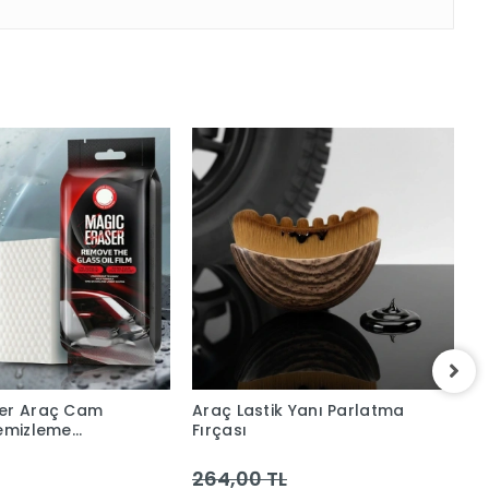
ser Araç Cam
Araç Lastik Yanı Parlatma
D
Temizleme
Fırçası
S
264,00 TL
2