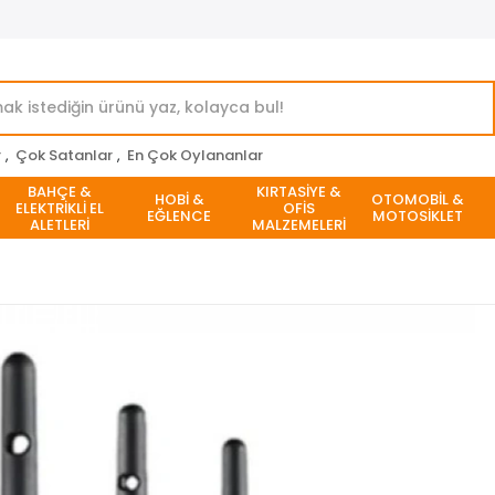
r
,
Çok Satanlar
,
En Çok Oylananlar
BAHÇE &
KIRTASİYE &
HOBİ &
OTOMOBİL &
ELEKTRİKLİ EL
OFİS
EĞLENCE
MOTOSİKLET
ALETLERİ
MALZEMELERİ