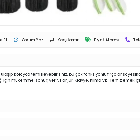
e Et
Yorum Yaz
Karşılaştır
Fiyat Alarmı
Tel
laşıp kolayca temizleyebilirsiniz. bu çok fonksiyonlu fırçalar sayesinde
iği için mükemmel sonuç verir. Panjur, Klavye, Klima Vb. Temizlemek İçin T