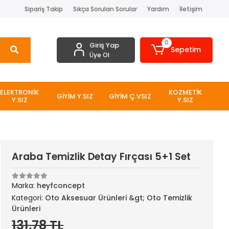
Sipariş Takip
Sıkça Sorulan Sorular
Yardım
İletişim
0
Giriş Yap
Sepetim
Üye Ol
ELEKTRONİK
KOZMETİK
GİYİM Y.SIZ
GİYİM Ç.VSIZ
Y.SIZ
Y.SIZ
Araba Temizlik Detay Fırçası 5+1 Set
Marka:
heyfconcept
Kategori:
Oto Aksesuar Ürünleri &gt; Oto Temizlik
Ürünleri
131,78 TL