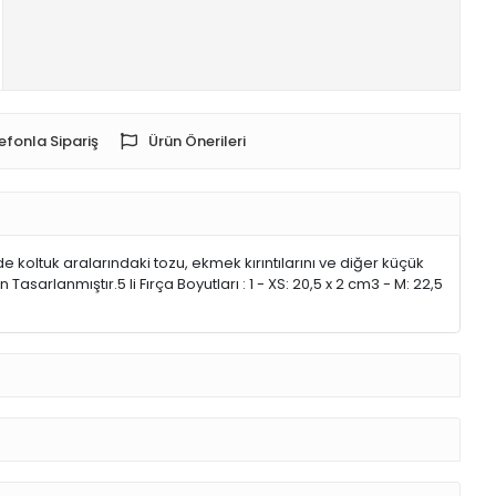
efonla Sipariş
Ürün Önerileri
 koltuk aralarındaki tozu, ekmek kırıntılarını ve diğer küçük
asarlanmıştır.5 li Fırça Boyutları : 1 - XS: 20,5 x 2 cm3 - M: 22,5