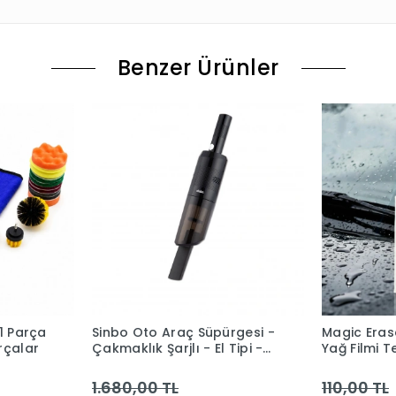
Benzer Ürünler
21 Parça
Sinbo Oto Araç Süpürgesi -
Magic Era
rçalar
Çakmaklık Şarjlı - El Tipi -
Yağ Filmi 
3600 mAh
Süngeri
1.680,00 TL
110,00 TL