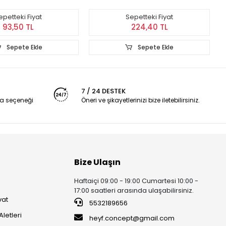
epetteki Fiyat
Sepetteki Fiyat
93,50 TL
224,40 TL
Sepete Ekle
Sepete Ekle
7 / 24 DESTEK
a seçeneği
Öneri ve şikayetlerinizi bize iletebilirsiniz.
Bize Ulaşın
Haftaiçi 09:00 - 19:00 Cumartesi 10:00 -
17:00 saatleri arasında ulaşabilirsiniz.
vat
5532189656
Aletleri
heyf.concept@gmail.com