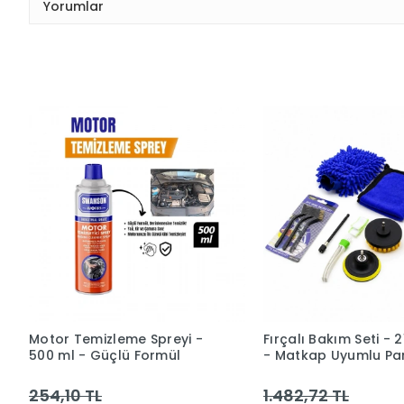
Yorumlar
Motor Temizleme Spreyi -
Fırçalı Bakım Seti - 
500 ml - Güçlü Formül
- Matkap Uyumlu Pa
254,10 TL
1.482,72 TL