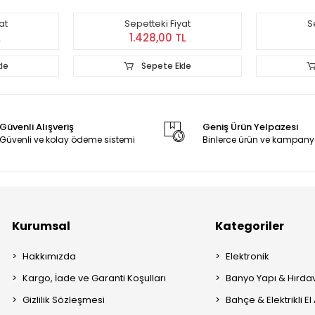
at
Sepetteki Fiyat
S
L
1.428,00 TL
le
Sepete Ekle
Güvenli Alışveriş
Geniş Ürün Yelpazesi
Güvenli ve kolay ödeme sistemi
Binlerce ürün ve kampany
Kurumsal
Kategoriler
Hakkımızda
Elektronik
Kargo, İade ve Garanti Koşulları
Banyo Yapı & Hırda
Gizlilik Sözleşmesi
Bahçe & Elektrikli El 