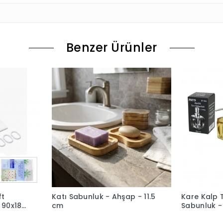
Benzer Ürünler
ft
Katı Sabunluk - Ahşap - 11.5
Kare Kalp T
- 90x180
cm
Sabunluk - 