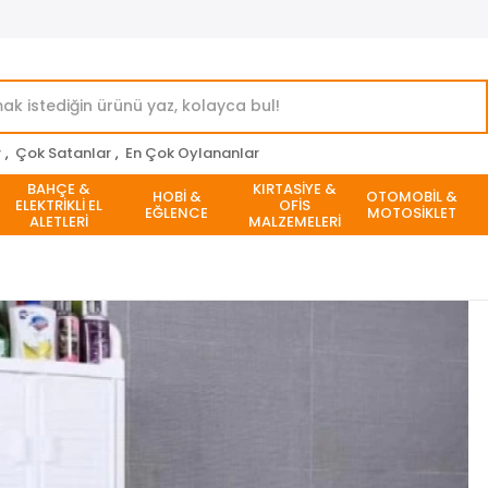
r
,
Çok Satanlar
,
En Çok Oylananlar
BAHÇE &
KIRTASİYE &
HOBİ &
OTOMOBİL &
ELEKTRİKLİ EL
OFİS
EĞLENCE
MOTOSİKLET
ALETLERİ
MALZEMELERİ