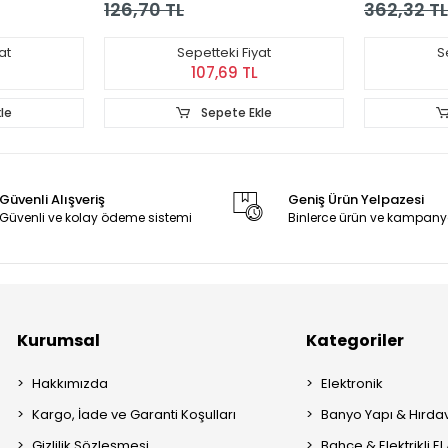
126,70 TL
362,32 TL
at
Sepetteki Fiyat
S
107,69 TL
le
Sepete Ekle
Güvenli Alışveriş
Geniş Ürün Yelpazesi
Güvenli ve kolay ödeme sistemi
Binlerce ürün ve kampany
Kurumsal
Kategoriler
Hakkımızda
Elektronik
Kargo, İade ve Garanti Koşulları
Banyo Yapı & Hırda
Gizlilik Sözleşmesi
Bahçe & Elektrikli El 