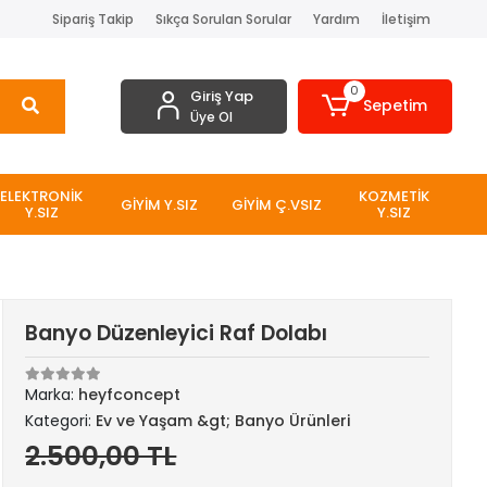
Sipariş Takip
Sıkça Sorulan Sorular
Yardım
İletişim
0
Giriş Yap
Sepetim
Üye Ol
ELEKTRONİK
KOZMETİK
GİYİM Y.SIZ
GİYİM Ç.VSIZ
Y.SIZ
Y.SIZ
Banyo Düzenleyici Raf Dolabı
Marka:
heyfconcept
Kategori:
Ev ve Yaşam &gt; Banyo Ürünleri
2.500,00 TL