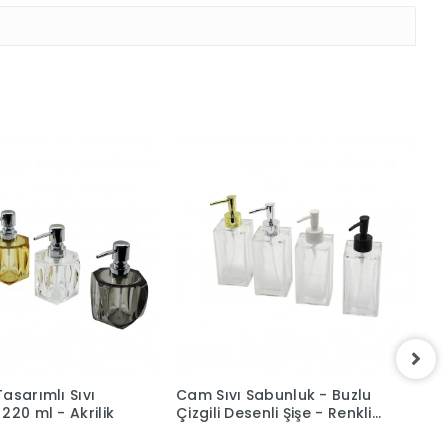
asarımlı Sıvı
Cam Sıvı Sabunluk - Buzlu
B
220 ml - Akrilik
Çizgili Desenli Şişe - Renkli
V
Plastik Pompa
A