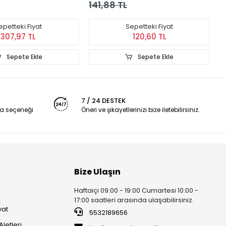
141,88 TL
5
epetteki Fiyat
Sepetteki Fiyat
307,97 TL
120,60 TL
Sepete Ekle
Sepete Ekle
7 / 24 DESTEK
a seçeneği
Öneri ve şikayetlerinizi bize iletebilirsiniz.
Bize Ulaşın
Haftaiçi 09:00 - 19:00 Cumartesi 10:00 -
17:00 saatleri arasında ulaşabilirsiniz.
vat
5532189656
Aletleri