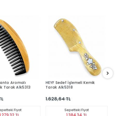
Santo Aromalı
HEYF Sedef İşlemeli Kemik
H
k Tarak Alk5313
Tarak Alk5318
K
TL
1.628,64 TL
1
epetteki Fiyat
Sepetteki Fiyat
1.279,32 TL
1.384,34 TL