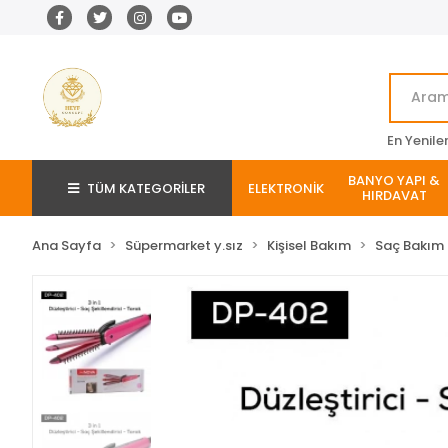
En Yenile
BANYO YAPI &
TÜM KATEGORİLER
ELEKTRONİK
HIRDAVAT
Ana Sayfa
Süpermarket y.sız
Kişisel Bakım
Saç Bakım