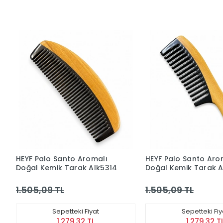
HEYF Palo Santo Aromalı
HEYF Palo Santo Aro
Doğal Kemik Tarak Alk5314
Doğal Kemik Tarak A
1.505,09 TL
1.505,09 TL
Sepetteki Fiyat
Sepetteki Fiy
1.279,32 TL
1.279,32 T