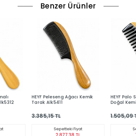
Benzer Ürünler
malı
HEYF Peleseng Ağacı Kemik
HEYF Palo 
lk5312
Tarak Alk5411
Doğal Kemi
3.385,15 TL
1.505,09 
at
Sepetteki Fiyat
S
L
2.877,38 TL