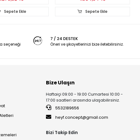
Sepete Ekle
Sepete Ekle
7 / 24 DESTEK
a seçeneği
Öneri ve şikayetlerinizi bize iletebilirsiniz.
Bize Ulaşın
Haftaiçi 09:00 - 19:00 Cumartesi 10:00 -
17:00 saatleri arasında ulaşabilirsiniz.
vat
5532189656
Aletleri
heyf.concept@gmail.com
Bizi Takip Edin
lzemeleri