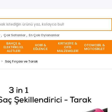
r
,
Çok Satanlar
,
En Çok Oylananlar
BAHÇE &
KIRTASİYE &
HOBİ &
OTOMOBİL &
ELEKTRİKLİ EL
OFİS
EĞLENCE
MOTOSİKLET
ALETLERİ
MALZEMELERİ
Saç Fırçası ve Tarak