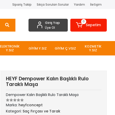
Sipariş Takip
Sıkça Sorulan Sorular
Yardım
İletişim
0
Giriş Yap
Sepetim
Üye Ol
ELEKTRONİK
KOZMETİK
GİYİM Y.SIZ
GİYİM Ç.VSIZ
Y.SIZ
Y.SIZ
HEYF Dempower Kalın Başlıklı Rulo
Taraklı Maşa
Dempower Kalın Başlıklı Rulo Taraklı Maşa
Marka:
heyfconcept
Kategori:
Saç Fırçası ve Tarak