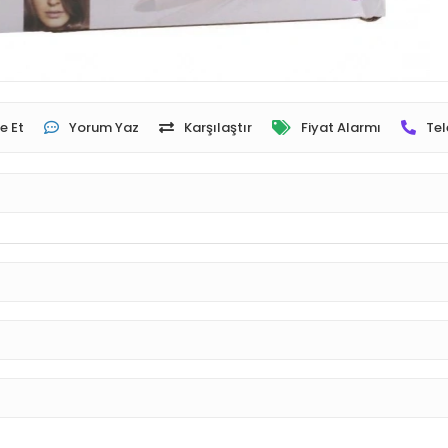
e Et
Yorum Yaz
Karşılaştır
Fiyat Alarmı
Tel