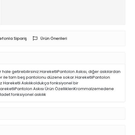
efonla Sipariş
Ürün Önerileri
hale getirebilirsiniz.HareketliPantolon Askısı, diğer askılardan
k yer ile tam beş pantolonu düzene sokar.HareketliPantolon
z Hareketli Askılıkoldukça fonksiyonel bir
. HareketliPantolon Askısı Ürün ÖzellikleriKrommalzemedene
adet fonksiyonel askılık