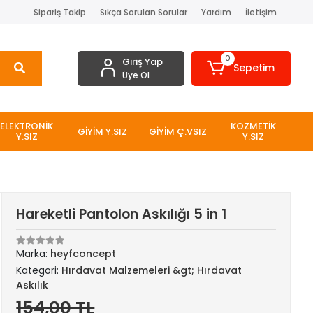
Sipariş Takip
Sıkça Sorulan Sorular
Yardım
İletişim
0
Giriş Yap
Sepetim
Üye Ol
ELEKTRONİK
KOZMETİK
GİYİM Y.SIZ
GİYİM Ç.VSIZ
Y.SIZ
Y.SIZ
Hareketli Pantolon Askılığı 5 in 1
Marka:
heyfconcept
Kategori:
Hırdavat Malzemeleri &gt; Hırdavat
Askılık
154,00 TL