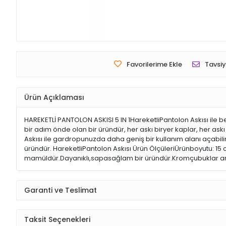
Favorilerime Ekle
Tavsiy
Ürün Açıklaması
HAREKETLİ PANTOLON ASKISI 5 IN 1HareketliPantolon Askısı ile be
bir adım önde olan bir üründür, her askı biryer kaplar, her as
Askısı ile gardropunuzda daha geniş bir kullanım alanı açabilir
üründür. HareketliPantolon Askısı Ürün ÖlçüleriÜrünboyutu: 1
mamüldür.Dayanıklı,sapasağlam bir üründür.Kromçubuklar arası
Garanti ve Teslimat
Taksit Seçenekleri