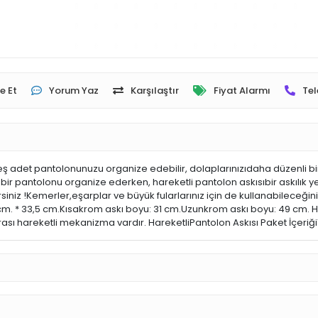
e Et
Yorum Yaz
Karşılaştır
Fiyat Alarmı
Tel
ş adet pantolonunuzu organize edebilir, dolaplarınızıdaha düzenli bir 
kı bir pantolonu organize ederken, hareketli pantolon askısıbir askılı
siniz !Kemerler,eşarplar ve büyük fularlarınız için de kullanabileceğini
5 cm. * 33,5 cm.Kısakrom askı boyu: 31 cm.Uzunkrom askı boyu: 49 cm
 hareketli mekanizma vardır. HareketliPantolon Askısı Paket İçeriği1