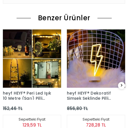
Benzer Ürünler
heyf HEYF® Peri Led Işık
heyf HEYF® Dekoratif
10 Metre (Sarı) Pilli
Şimşek Şeklinde Pilli
Aydınlatma Şerit Led
Neon Led Lamba Süs
152,46 TL
856,80 TL
Saçak Spot Süsleme
Masa Lambası
Sepetteki Fiyat
Sepetteki Fiyat
129,59 TL
728,28 TL