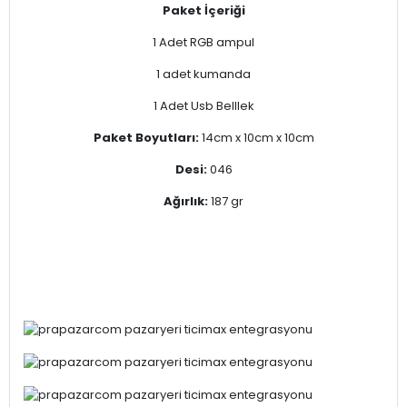
Paket İçeriği
1 Adet RGB ampul
1 adet kumanda
1 Adet Usb Belllek
Paket Boyutları:
14cm x 10cm x 10cm
Desi:
046
Ağırlık:
187 gr