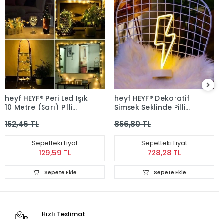
heyf HEYF® Peri Led Işık
heyf HEYF® Dekoratif
10 Metre (Sarı) Pilli
Şimşek Şeklinde Pilli
Aydınlatma Şerit Led
Neon Led Lamba Süs
152,46 TL
856,80 TL
Saçak Spot Süsleme
Masa Lambası
Sepetteki Fiyat
Sepetteki Fiyat
129,59 TL
728,28 TL
Sepete Ekle
Sepete Ekle
Hızlı Teslimat