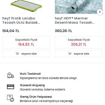
heyf Pratik Lavabo
heyf HEYF® Mermer
Tezgah Üstü Bulaşık
Desenli Masa Tezgah
Kurutmalığı Süzmatik
Mutfak Su Geçirmez
194,04 TL
360,36 TL
22x40 cm
Yapışkanlı Folyo
Sticker Mavi 5x0,6m
Sepetteki Fiyat
Sepetteki Fiyat
164,93 TL
306,31 TL
Sepete Ekle
Sepete Ekle
Hızlı Teslimat
Siparişleriniz en kısa sürede elinize ulaşır.
Güvenli Alışveriş
Güvenli ve kolay ödeme sistemi
Geniş Ürün Yelpazesi
Binlerce ürün ve kampanya seçeneği