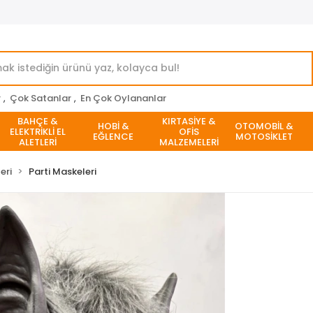
r
,
Çok Satanlar
,
En Çok Oylananlar
BAHÇE &
KIRTASİYE &
HOBİ &
OTOMOBİL &
ELEKTRİKLİ EL
OFİS
EĞLENCE
MOTOSİKLET
ALETLERİ
MALZEMELERİ
eri
Parti Maskeleri