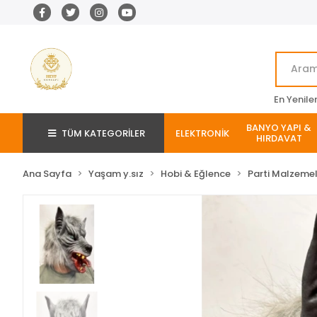
En Yenile
BANYO YAPI &
TÜM KATEGORİLER
ELEKTRONİK
HIRDAVAT
Ana Sayfa
Yaşam y.sız
Hobi & Eğlence
Parti Malzemel