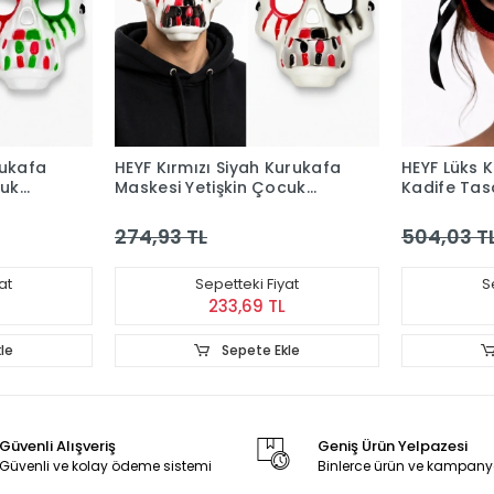
rukafa
HEYF Kırmızı Siyah Kurukafa
HEYF Lüks K
cuk
Maskesi Yetişkin Çocuk
Kadife Tas
Parti Maskesi
Maskesi
274,93 TL
504,03 T
at
Sepetteki Fiyat
S
233,69 TL
le
Sepete Ekle
Güvenli Alışveriş
Geniş Ürün Yelpazesi
Güvenli ve kolay ödeme sistemi
Binlerce ürün ve kampany