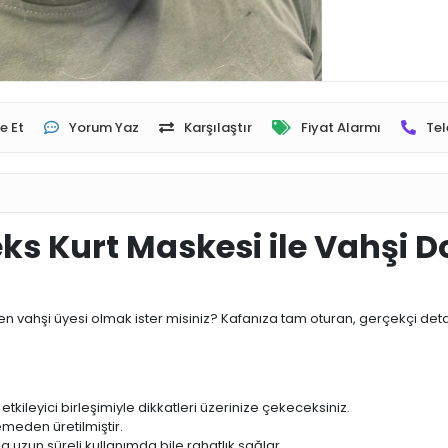
e Et
Yorum Yaz
Karşılaştır
Fiyat Alarmı
Tel
ks Kurt Maskesi ile Vahşi 
 en vahşi üyesi olmak ister misiniz? Kafanıza tam oturan, gerçekçi de
 etkileyici birleşimiyle dikkatleri üzerinize çekeceksiniz.
meden üretilmiştir.
 uzun süreli kullanımda bile rahatlık sağlar.