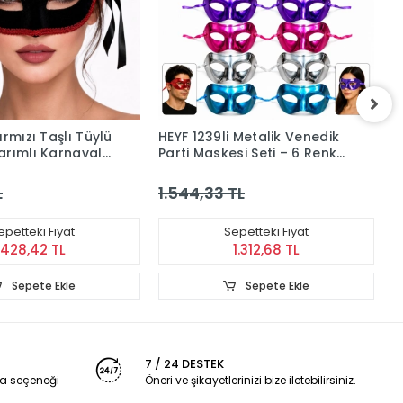
ırmızı Taşlı Tüylü
HEYF 1239li Metalik Venedik
H
arımlı Karnaval
Parti Maskesi Seti – 6 Renk
B
Karışık
Y
L
1.544,33 TL
7
epetteki Fiyat
Sepetteki Fiyat
428,42 TL
1.312,68 TL
Sepete Ekle
Sepete Ekle
7 / 24 DESTEK
a seçeneği
Öneri ve şikayetlerinizi bize iletebilirsiniz.