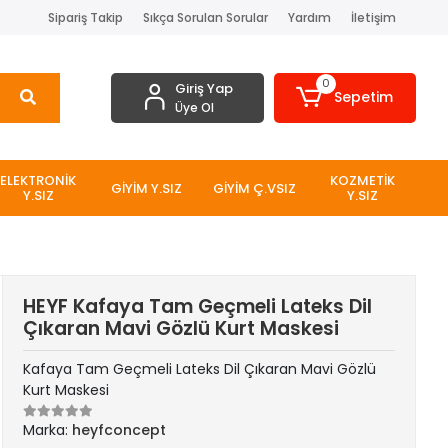
Sipariş Takip
Sıkça Sorulan Sorular
Yardım
İletişim
0
Giriş Yap
Sepetim
Üye Ol
ELEKTRONİK
KOZMETİK
GİYİM Y.SIZ
GİYİM Ç.VSIZ
Y.SIZ
Y.SIZ
HEYF Kafaya Tam Geçmeli Lateks Dil
Çıkaran Mavi Gözlü Kurt Maskesi
Kafaya Tam Geçmeli Lateks Dil Çıkaran Mavi Gözlü
Kurt Maskesi
Marka:
heyfconcept