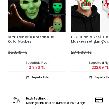
HEYF Fosforlu Korsan Kuru
HEYF Kırmızı Yeşil Ku
Kafa Maskesi
Maskesi Yetişkin Ço
Parti Maskesi
369,18 TL
274,93 TL
Sepetteki Fiyat
Sepetteki Fiy
313,80 TL
233,69 TL
Sepete Ekle
Sepete Ek
Hızlı Teslimat
Siparişleriniz en kısa sürede elinize ulaşır.