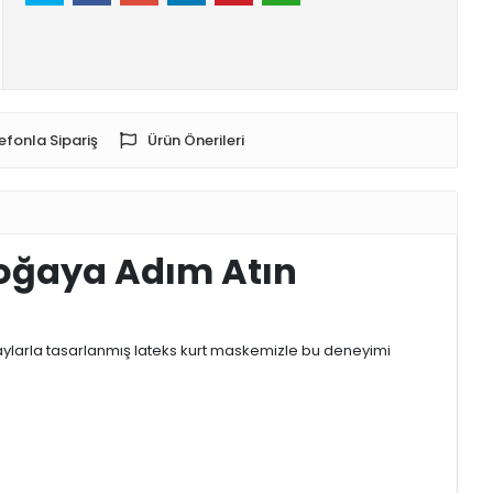
efonla Sipariş
Ürün Önerileri
Doğaya Adım Atın
taylarla tasarlanmış lateks kurt maskemizle bu deneyimi