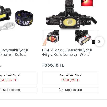
 Dayanıklı Şarjlı
HEYF 4 Modlu Sensörlü Şarjlı
H
knatıslı Kafa
Güçlü Kafa Lambası Wt-
L
bası Wt-055
248
L
L
1.866,18 TL
2
epetteki Fiyat
Sepetteki Fiyat
563,16 TL
1.586,25 TL
Sepete Ekle
Sepete Ekle