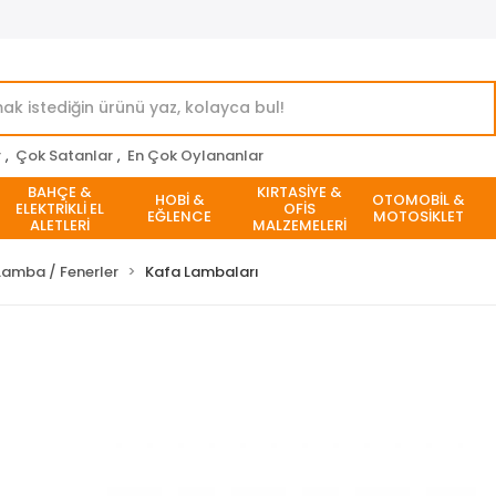
r
,
Çok Satanlar
,
En Çok Oylananlar
BAHÇE &
KIRTASİYE &
HOBİ &
OTOMOBİL &
ELEKTRİKLİ EL
OFİS
EĞLENCE
MOTOSİKLET
ALETLERİ
MALZEMELERİ
Lamba / Fenerler
Kafa Lambaları