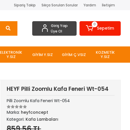
Sipariş Takip
Sıkça Sorulan Sorular
Yardım
İletişim
0
Giriş Yap
Sepetim
Üye Ol
ELEKTRONİK
KOZMETİK
GİYİM Y.SIZ
GİYİM Ç.VSIZ
Y.SIZ
Y.SIZ
HEYF Pilli Zoomlu Kafa Feneri Wt-054
Pilli Zoomlu Kafa Feneri Wt-054
Marka:
heyfconcept
Kategori:
Kafa Lambaları
859,56 TL