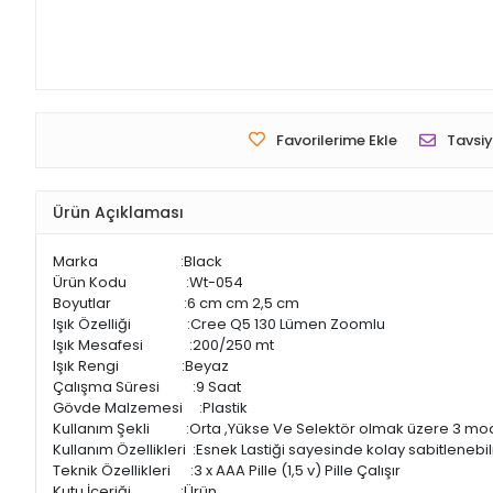
Favorilerime Ekle
Tavsiy
Ürün Açıklaması
Marka :Black
Ürün Kodu :Wt-054
Boyutlar :6 cm cm 2,5 cm
Işık Özelliği :Cree Q5 130 Lümen Zoomlu
Işık Mesafesi :200/250 mt
Işık Rengi :Beyaz
Çalışma Süresi :9 Saat
Gövde Malzemesi :Plastik
Kullanım Şekli :Orta ,Yükse Ve Selektör olmak üzere 3 mo
Kullanım Özellikleri :Esnek Lastiği sayesinde kolay sabitleneb
Teknik Özellikleri :3 x AAA Pille (1,5 v) Pille Çalışır
Kutu İçeriği :Ürün