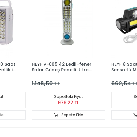
80 Saat
HEYF V-005 42 Ledli+fener
HEYF 8 Saat
llikli
Solar Güneş Panelli Ultra
Sensörlü Mı
Güçlü Ledli Şarjlı Işıldak
Lam
1.148,50 TL
662,54 T
at
Sepetteki Fiyat
S
L
976,22 TL
le
Sepete Ekle