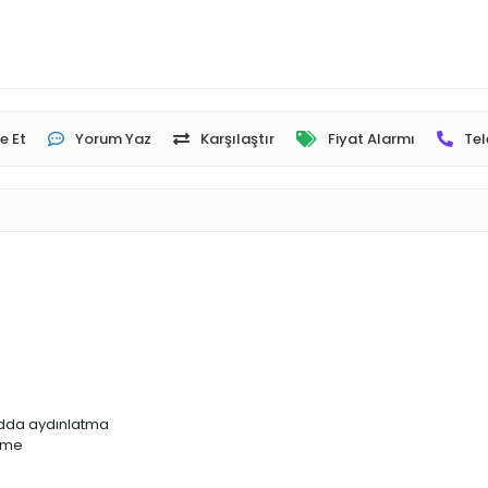
e Et
Yorum Yaz
Karşılaştır
Fiyat Alarmı
Tel
dda aydınlatma
ilme