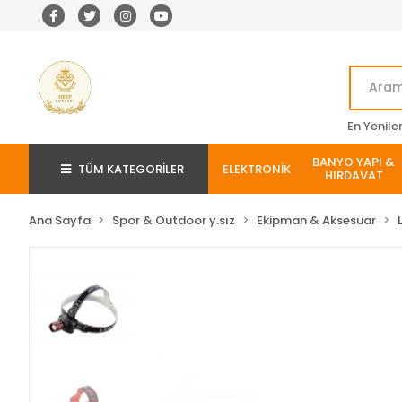
En Yenile
BANYO YAPI &
TÜM KATEGORİLER
ELEKTRONİK
HIRDAVAT
Ana Sayfa
Spor & Outdoor y.sız
Ekipman & Aksesuar