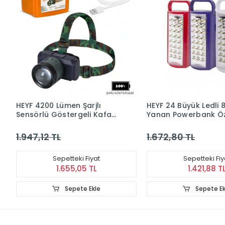
HEYF 4200 Lümen Şarjlı
HEYF 24 Büyük Ledli 
Sensörlü Göstergeli Kafa
Yanan Powerbank Öze
Lambası Wt-719
Akülü Led Işıldak
1.947,12 TL
1.672,80 TL
Sepetteki Fiyat
Sepetteki Fiy
1.655,05 TL
1.421,88 T
Sepete Ekle
Sepete Ek