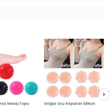
rsiz Masaj Topu
Göğüs Ucu Kapatan Silikon
B
M