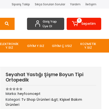
Sipariş Takip
Sıkça Sorulan Sorular
Yardım
İletişim
0
Giriş Yap
Sepetim
Üye Ol
ELEKTRONİK
KOZMETİK
GİYİM Y.SIZ
GİYİM Ç.VSIZ
Y.SIZ
Y.SIZ
Seyahat Yastığı Şişme Boyun Tipi
Ortopedik
Marka:
heyfconcept
Kategori:
Tv Shop Ürünleri &gt; Kişisel Bakım
Ürünleri