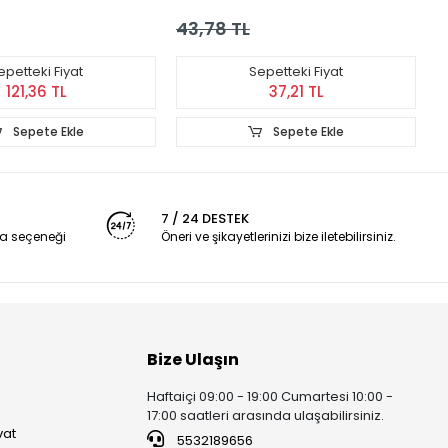
43,78 TL
2
epetteki Fiyat
Sepetteki Fiyat
121,36 TL
37,21 TL
Sepete Ekle
Sepete Ekle
7 / 24 DESTEK
a seçeneği
Öneri ve şikayetlerinizi bize iletebilirsiniz.
Bize Ulaşın
Haftaiçi 09:00 - 19:00 Cumartesi 10:00 -
17:00 saatleri arasında ulaşabilirsiniz.
vat
5532189656