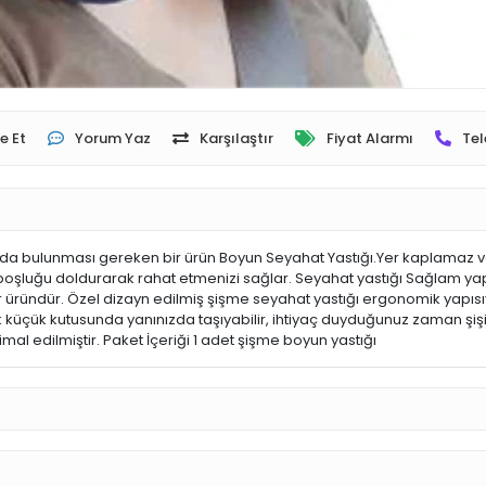
e Et
Yorum Yaz
Karşılaştır
Fiyat Alarmı
Tel
a bulunması gereken bir ürün Boyun Seyahat Yastığı.Yer kaplamaz ve 
 boşluğu doldurarak rahat etmenizi sağlar. Seyahat yastığı Sağlam 
ündür. Özel dizayn edilmiş şişme seyahat yastığı ergonomik yapısıyla
üçük kutusunda yanınızda taşıyabilir, ihtiyaç duyduğunuz zaman şişirip
l edilmiştir. ​Paket İçeriği 1 adet şişme boyun yastığı