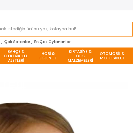
r
,
Çok Satanlar
,
En Çok Oylananlar
BAHÇE &
KIRTASİYE &
HOBİ &
OTOMOBİL &
ELEKTRİKLİ EL
OFİS
EĞLENCE
MOTOSİKLET
ALETLERİ
MALZEMELERİ