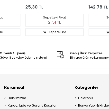
25,30 TL
142,78 TL
at
Sepetteki Fiyat
S
21,51 TL
le
Sepete Ekle
Güvenli Alışveriş
Geniş Ürün Yelpazesi
Güvenli ve kolay ödeme sistemi
Binlerce ürün ve kampany
Kurumsal
Kategoriler
Hakkımızda
Elektronik
Kargo, İade ve Garanti Koşulları
Banyo Yapı & Hırda