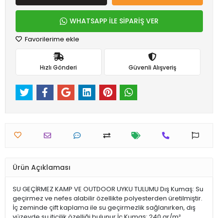
WHATSAPP İLE SİPARİŞ VER
Favorilerime ekle
Hızlı Gönderi
Güvenli Alışveriş
Ürün Açıklaması
SU GEÇİRMEZ KAMP VE OUTDOOR UYKU TULUMU Dış Kumaş: Su
geçirmez ve nefes alabilir özellikte polyesterden üretilmiştir.
İç zeminde çift kaplama ile su geçirmezlik sağlanırken, dış
yüzeyde su iticilik özelliği bulunur.İç Kumaş: 240 gr/m²