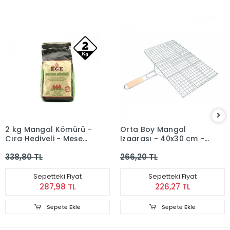
2 kg Mangal Kömürü -
Orta Boy Mangal
Çıra Hediyeli - Meşe
Izgarası - 40x30 cm -
Kömürü
Ahşap Saplı
338,80 TL
266,20 TL
Sepetteki Fiyat
Sepetteki Fiyat
287,98 TL
226,27 TL
Sepete Ekle
Sepete Ekle