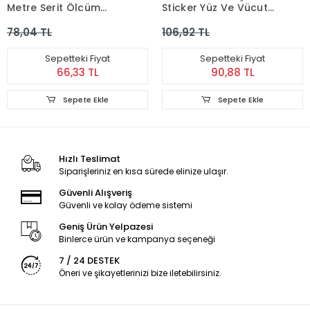
Metre Şerit Ölçüm
Sticker Yüz Ve Vücut
Bandı Cep Tipi
Makyaj Taşı ( 110 Adet
78,04 TL
106,92 TL
Taşınabilir Metre
)
Sepetteki Fiyat
Sepetteki Fiyat
66,33 TL
90,88 TL
Sepete Ekle
Sepete Ekle
Hızlı Teslimat
Siparişleriniz en kısa sürede elinize ulaşır.
Güvenli Alışveriş
Güvenli ve kolay ödeme sistemi
Geniş Ürün Yelpazesi
Binlerce ürün ve kampanya seçeneği
7 / 24 DESTEK
Öneri ve şikayetlerinizi bize iletebilirsiniz.