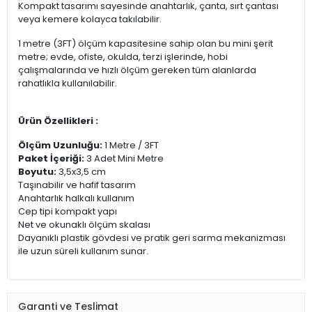
Kompakt tasarımı sayesinde anahtarlık, çanta, sırt çantası
veya kemere kolayca takılabilir.
1 metre (3FT) ölçüm kapasitesine sahip olan bu mini şerit
metre; evde, ofiste, okulda, terzi işlerinde, hobi
çalışmalarında ve hızlı ölçüm gereken tüm alanlarda
rahatlıkla kullanılabilir.
Ürün Özellikleri :
Ölçüm Uzunluğu:
1 Metre / 3FT
Paket İçeriği:
3 Adet Mini Metre
Boyutu:
3,5x3,5 cm
Taşınabilir ve hafif tasarım
Anahtarlık halkalı kullanım
Cep tipi kompakt yapı
Net ve okunaklı ölçüm skalası
Dayanıklı plastik gövdesi ve pratik geri sarma mekanizması
ile uzun süreli kullanım sunar.
Garanti ve Teslimat