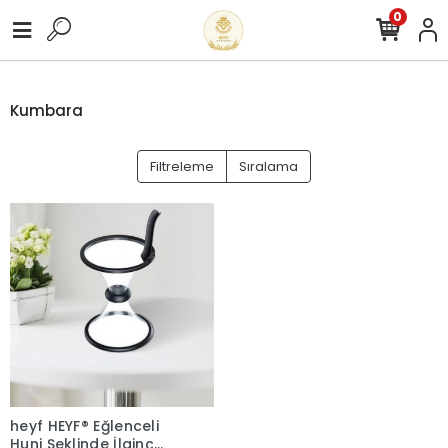
0
Kumbara
Filtreleme
Sıralama
heyf HEYF® Eğlenceli
Huni Şeklinde İlginç