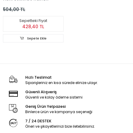
Şeffaf Para Biriktirme
504,00 TL
Kumbarası
Sepetteki Fiyat
428,40 TL
Sepete Ekle
Hızlı Teslimat
Siparişleriniz en kısa sürede elinize ulaşır.
Güvenli Alışveriş
Güvenli ve kolay ödeme sistemi
Geniş Ürün Yelpazesi
Binlerce ürün ve kampanya seçeneği
7 / 24 DESTEK
Öneri ve şikayetlerinizi bize iletebilirsiniz.