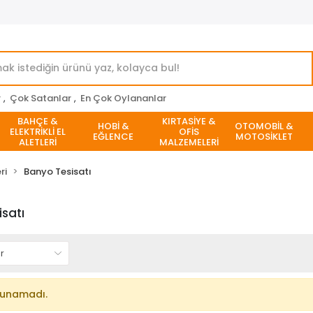
r
,
Çok Satanlar
,
En Çok Oylananlar
BAHÇE &
KIRTASİYE &
HOBİ &
OTOMOBİL &
ELEKTRİKLİ EL
OFİS
EĞLENCE
MOTOSİKLET
ALETLERİ
MALZEMELERİ
ri
Banyo Tesisatı
satı
lunamadı.