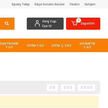
Sipariş Takip
Sıkça Sorulan Sorular
Yardım
İletişim
0
Giriş Yap
Sepetim
Üye Ol
ELEKTRONİK
KOZMETİK
GİYİM Y.SIZ
GİYİM Ç.VSIZ
Y.SIZ
Y.SIZ