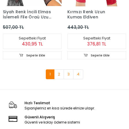
Siyah Renk İncili Elmas
Kırmızı Renk Uzun
İşlemeli File Örgü Uzun
Kumaş Eldiven
Eldiven
507,00 TL
443,30 TL
Sepetteki Fiyat
Sepetteki Fiyat
430,95 TL
376,81 TL
Sepete Ekle
Sepete Ekle
1
2
3
4
Hızlı Teslimat
Siparişleriniz en kısa sürede elinize ulaşır.
Güvenli Alışveriş
Güvenli ve kolay ödeme sistemi