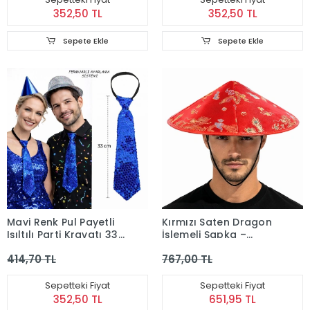
352,50 TL
352,50 TL
Sepete Ekle
Sepete Ekle
Mavi Renk Pul Payetli
Kırmızı Saten Dragon
Işıltılı Parti Kravatı 33
İşlemeli Şapka –
cm
Lastikli
414,70 TL
767,00 TL
Sepetteki Fiyat
Sepetteki Fiyat
352,50 TL
651,95 TL