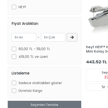
HEYF
Fiyat Aralıkları
-
heyf HEYF® 
60,00 TL - 119,00 TL
Mini Kolay 
Tipi El Dikiş
419,00 TL ve üzeri
443,52 TL
Sepe
Listeleme
3
Sadece stoktakileri göster
Ücretsiz Kargo
Seçimleri Temizle