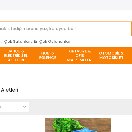
r
,
Çok Satanlar
,
En Çok Oylananlar
BAHÇE &
KIRTASİYE &
HOBİ &
OTOMOBİL &
ELEKTRİKLİ EL
OFİS
EĞLENCE
MOTOSİKLET
ALETLERİ
MALZEMELERİ
 Aletleri