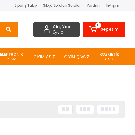
Sipariş Takip
Sıkça Sorulan Sorular
Yardım
İletişim
0
Giriş Yap
Sepetim
Üye Ol
ELEKTRONİK
KOZMETİK
GİYİM Y.SIZ
GİYİM Ç.VSIZ
Y.SIZ
Y.SIZ