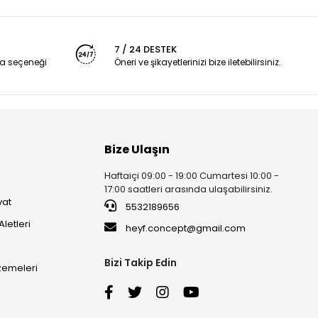
7 / 24 DESTEK
a seçeneği
Öneri ve şikayetlerinizi bize iletebilirsiniz.
Bize Ulaşın
Haftaiçi 09:00 - 19:00 Cumartesi 10:00 -
17:00 saatleri arasında ulaşabilirsiniz.
vat
5532189656
Aletleri
heyf.concept@gmail.com
Bizi Takip Edin
lzemeleri