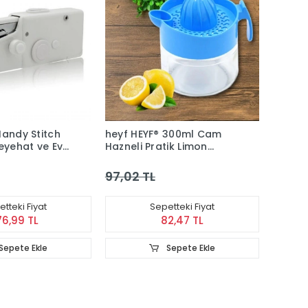
Handy Stitch
heyf HEYF® 300ml Cam
Seyehat ve Ev
Hazneli Pratik Limon
 Dikme aleti
Narenciye Sıkacağı KC-
405
97,02 TL
tteki Fiyat
Sepetteki Fiyat
76,99 TL
82,47 TL
Sepete Ekle
Sepete Ekle