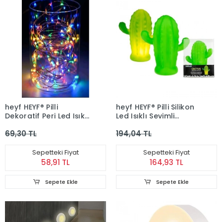
heyf HEYF® Pilli
heyf HEYF® Pilli Silikon
Dekoratif Peri Led Işık
Led Işıklı Sevimli
3 Metre (RGB) Gaming
Kaktüs Gece Lambası
69,30 TL
194,04 TL
Aydınlatma
Aydınlatması
Sepetteki Fiyat
Sepetteki Fiyat
58,91 TL
164,93 TL
Sepete Ekle
Sepete Ekle