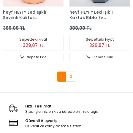
heyf HEYF® Led Işıklı
heyf HEYF® Led Işıklı
Sevimli Kaktüs
Kaktüs Biblo Ev
Dekoratif Masa
Dekorasyon ve
388,08 TL
388,08 TL
Lambası Mini Biblo
Hediyelik Eşya Led
Gece Lambası-GOLD
Aydınlatma
Sepetteki Fiyat
Sepetteki Fiyat
329,87 TL
329,87 TL
Sepete Ekle
Sepete Ekle
1
2
Hızlı Teslimat
Siparişleriniz en kısa sürede elinize ulaşır.
Güvenli Alışveriş
Güvenli ve kolay ödeme sistemi