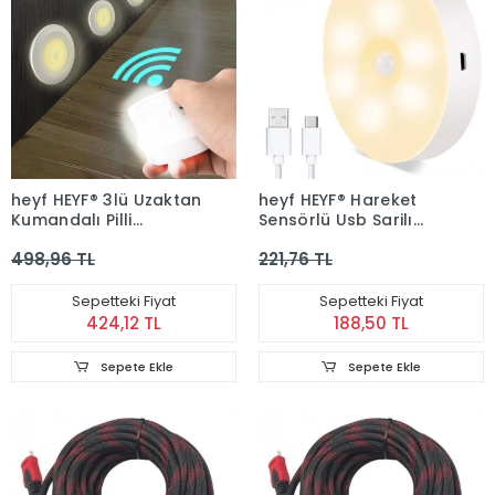
heyf HEYF® 3lü Uzaktan
heyf HEYF® Hareket
Kumandalı Pilli
Sensörlü Usb Şarjlı
Yapışkanlı Kablosuz
Spot Lamba Mıknatıslı
498,96 TL
221,76 TL
Led Spot Lambalar
ve Yapışkanlı Gün Işığı
Renk Led
Sepetteki Fiyat
Sepetteki Fiyat
424,12 TL
188,50 TL
Sepete Ekle
Sepete Ekle