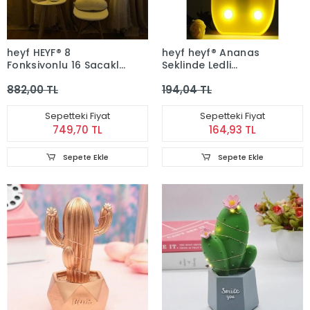
heyf HEYF® 8
heyf heyf® Ananas
Fonksiyonlu 16 Saçaklı
Şeklinde Ledli
Perde Led 3 x 1
Dekoratif Eğlenceli
882,00 TL
194,04 TL
(Günışığı)
Çocuk Gece Lambası
Sepetteki Fiyat
Sepetteki Fiyat
749,70 TL
164,93 TL
Sepete Ekle
Sepete Ekle