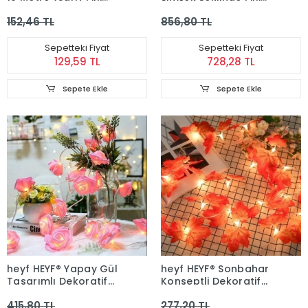
Aydınlatma Şerit Led
Neon Led Lamba Süs
152,46 TL
856,80 TL
Saçak Spot Süsleme
Masa Lambası
Sepetteki Fiyat
Sepetteki Fiyat
129,59 TL
728,28 TL
Sepete Ekle
Sepete Ekle
heyf HEYF® Yapay Gül
heyf HEYF® Sonbahar
Tasarımlı Dekoratif
Konseptli Dekoratif
Led Işık Gül Detaylı Led
Yaprak Desenli Şerit
415,80 TL
277,20 TL
Işık Pilli (20 Gül)
Led Gece Lamabası