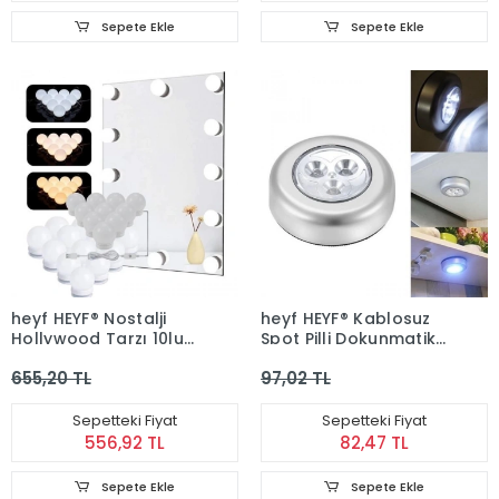
Sepete Ekle
Sepete Ekle
heyf HEYF® Nostalji
heyf HEYF® Kablosuz
Hollywood Tarzı 10lu
Spot Pilli Dokunmatik
Makyaj Masası Aynası
Led Lamba 3 Ledli
655,20 TL
97,02 TL
Beyaz Led Işıklı Lamba
Dolap Lambası
USB
Sepetteki Fiyat
Sepetteki Fiyat
556,92 TL
82,47 TL
Sepete Ekle
Sepete Ekle