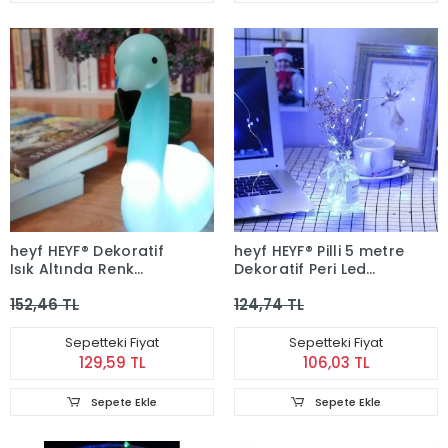
heyf HEYF® Dekoratif
heyf HEYF® Pilli 5 metre
Işık Altında Renk
Dekoratif Peri Led
Değiştiren pilli Kuğu
Beyaz Aydınlatma
152,46 TL
124,74 TL
Gece Lambası
Süsleme Lambası
Sepetteki Fiyat
Sepetteki Fiyat
129,59 TL
106,03 TL
Sepete Ekle
Sepete Ekle