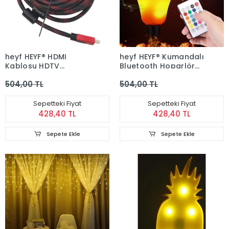
heyf HEYF® HDMI
heyf HEYF® Kumandalı
Kablosu HDTV
Bluetooth Hoparlör
Bilgisayar Uydu
Ampul LD-37
504,00 TL
504,00 TL
Görüntü Ses Full HD
Sargılı Görüntü
Aktarma Kablosu
Sepetteki Fiyat
Sepetteki Fiyat
428,40 TL
428,40 TL
Sepete Ekle
Sepete Ekle