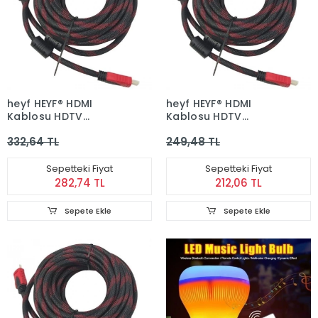
heyf HEYF® HDMI
heyf HEYF® HDMI
Kablosu HDTV
Kablosu HDTV
Bilgisayar Uydu
Bilgisayar Uydu
332,64 TL
249,48 TL
Görüntü Ses Full HD
Görüntü Ses Full HD
Sargılı Görüntü
Sargılı Görüntü
Aktarma Kablosu
Aktarma Kablosu
Sepetteki Fiyat
Sepetteki Fiyat
282,74 TL
212,06 TL
Sepete Ekle
Sepete Ekle