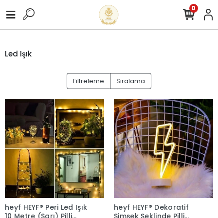
0
Led Işık
Filtreleme
Sıralama
heyf HEYF® Peri Led Işık
heyf HEYF® Dekoratif
10 Metre (Sarı) Pilli
Şimşek Şeklinde Pilli