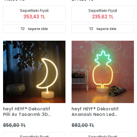
Sepetteki Fiyat
Sepetteki Fiyat
353,43 TL
235,62 TL
Sepete Ekle
Sepete Ekle
heyf HEYF® Dekoratif
heyf HEYF® Dekoratif
Pilli Ay Tasarımlı 3D
Ananaslı Neon Led
Neon Led Masa Ve
Masa Ve Gece
856,80 TL
882,00 TL
Gece Lambası
Lambası Hediyelik
Lamba
Sepetteki Fiyat
Sepetteki Fiyat