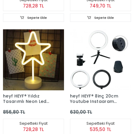
728,28 TL
749,70 TL
Sepete Ekle
Sepete Ekle
heyf HEYF® Yıldız
heyf HEYF® 8inç 20cm
Tasarımlı Neon Led
Youtube Instagram
Masa Ve Gece
Tiktok Selfie Stüdyo
856,80 TL
630,00 TL
Lambası Dekoratif Işık
Video Fotoğraf Ring
Light Tripod Led Halk
Sepetteki Fiyat
Sepetteki Fiyat
728,28 TL
535,50 TL