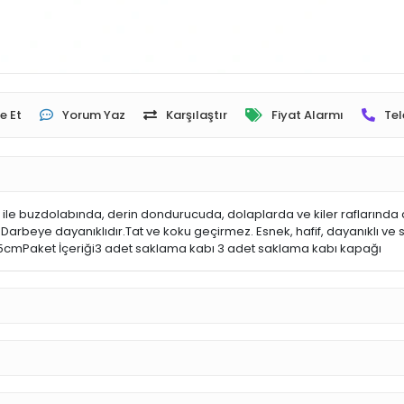
e Et
Yorum Yaz
Karşılaştır
Fiyat Alarmı
Tel
ile buzdolabında, derin dondurucuda, dolaplarda ve kiler raflarında 
arbeye dayanıklıdır.Tat ve koku geçirmez. Esnek, hafif, dayanıklı ve sa
 x 24.5cmPaket İçeriği3 adet saklama kabı 3 adet saklama kabı kapağı