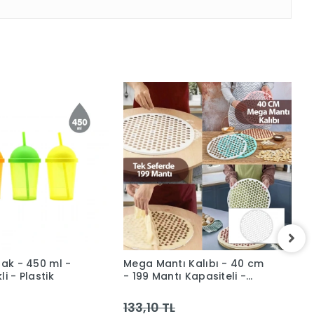
dak - 450 ml -
Mega Mantı Kalıbı - 40 cm
İ
i - Plastik
- 199 Mantı Kapasiteli -
4
Plastik
133,10 TL
1