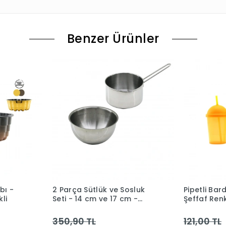
Benzer Ürünler
bı -
2 Parça Sütlük ve Sosluk
Pipetli Bar
li
Seti - 14 cm ve 17 cm -
Şeffaf Renkl
Paslanmaz Çelik
350,90 TL
121,00 TL