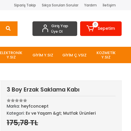
Sipariş Takip
Sıkça Sorulan Sorular
Yardım
İletişim
0
Giriş Yap
Sepetim
Üye Ol
ELEKTRONİK
KOZMETİK
GİYİM Y.SIZ
GİYİM Ç.VSIZ
Y.SIZ
Y.SIZ
3 Boy Erzak Saklama Kabı
Marka:
heyfconcept
Kategori:
Ev ve Yaşam &gt; Mutfak Ürünleri
175,78 TL