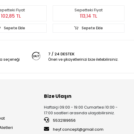
epetteki Fiyat
Sepetteki Fiyat
102,85 TL
113,14 TL
Sepete Ekle
Sepete Ekle
7 / 24 DESTEK
a seçeneği
Öneri ve şikayetlerinizi bize iletebilirsiniz.
Bize Ulaşın
Haftaiçi 09:00 - 19:00 Cumartesi 10:00 -
17:00 saatleri arasında ulaşabilirsiniz.
vat
5532189656
Aletleri
heyf.concept@gmail.com