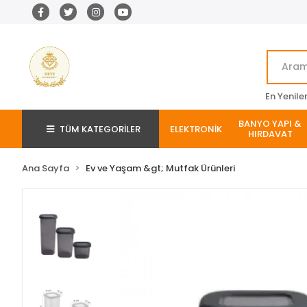
En Yenile
BANYO YAPI &
TÜM KATEGORİLER
ELEKTRONİK
HIRDAVAT
Ana Sayfa
Ev ve Yaşam &gt; Mutfak Ürünleri