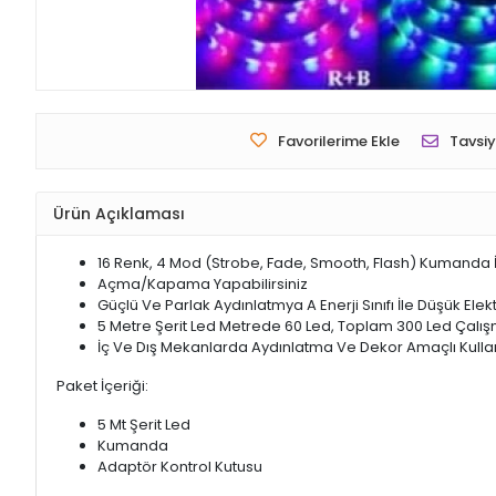
Favorilerime Ekle
Tavsiy
Ürün Açıklaması
16 Renk, 4 Mod (Strobe, Fade, Smooth, Flash) Kumanda İle
Açma/Kapama Yapabilirsiniz
Güçlü Ve Parlak Aydınlatmya A Enerji Sınıfı İle Düşük Elekt
5 Metre Şerit Led Metrede 60 Led, Toplam 300 Led Çalışma
İç Ve Dış Mekanlarda Aydınlatma Ve Dekor Amaçlı Kul
Paket İçeriği:
5 Mt Şerit Led
Kumanda
Adaptör Kontrol Kutusu