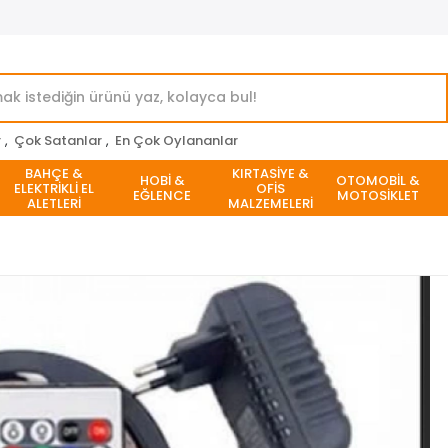
r
,
Çok Satanlar
,
En Çok Oylananlar
BAHÇE &
KIRTASİYE &
HOBİ &
OTOMOBİL &
ELEKTRİKLİ EL
OFİS
EĞLENCE
MOTOSİKLET
ALETLERİ
MALZEMELERİ