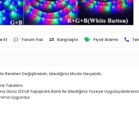
e Et
Yorum Yaz
Karşılaştır
Fiyat Alarmı
Tel
 Renkleri Değiştirebilir, İstediğiniz Moda Geçebilir,
rik Tüketimi
 Gücü 12Volt Yapışkanlı Bantı İle İstediğiniz Yüzeye Uygulayabilirsiniz
lanıma Uygundur