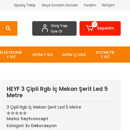
Sipariş Takip
Sıkça Sorulan Sorular
Yardım
İletişim
0
Giriş Yap
Sepetim
Üye Ol
ELEKTRONİK
KOZMETİK
GİYİM Y.SIZ
GİYİM Ç.VSIZ
Y.SIZ
Y.SIZ
HEYF 3 Çipli Rgb İç Mekan Şerit Led 5
Metre
3 Çipli Rgb İç Mekan Şerit Led 5 Metre
Marka:
heyfconcept
Kategori:
Ev Dekorasyon