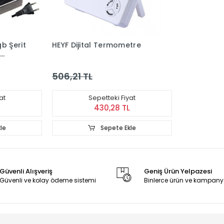
b Şerit
HEYF Dijital Termometre
ak
506,21 TL
at
Sepetteki Fiyat
430,28 TL
le
Sepete Ekle
Güvenli Alışveriş
Geniş Ürün Yelpazesi
Güvenli ve kolay ödeme sistemi
Binlerce ürün ve kampany