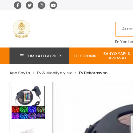
En Yenile
BANYO YAPI &
TÜM KATEGORİLER
ELEKTRONİK
HIRDAVAT
Ana Sayfa
Ev & Mobilya y.sız
Ev Dekorasyon