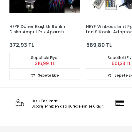
HEYF Döner Başlıklı Renkli
HEYF Winboss 5mt Rg
Disko Ampul Priz Aparatı
Led Slikonlu Adaptör
Hediyeli
Uzaktan Kumanda T
Çalıştır
372,93 TL
589,80 TL
Sepetteki Fiyat
Sepetteki Fiy
316,99 TL
501,33 TL
Sepete Ekle
Sepete Ek
Hızlı Teslimat
Siparişleriniz en kısa sürede elinize ulaşır.