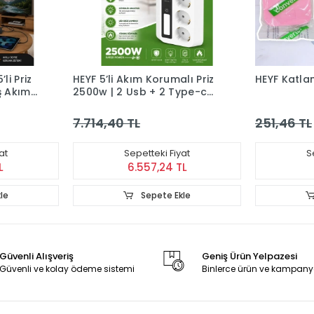
li Priz
HEYF 5’li Akım Korumalı Priz
ş Akım
2500w | 2 Usb + 2 Type-c
Hızlı Şarj | Led Gece
tr-31
Lambalı | Dokunmatik
7.714,40 TL
251,46 TL
Beyaz
at
Sepetteki Fiyat
S
L
6.557,24 TL
le
Sepete Ekle
Güvenli Alışveriş
Geniş Ürün Yelpazesi
Güvenli ve kolay ödeme sistemi
Binlerce ürün ve kampany