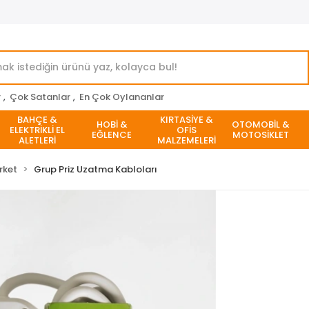
r
,
Çok Satanlar
,
En Çok Oylananlar
BAHÇE &
KIRTASİYE &
HOBİ &
OTOMOBİL &
ELEKTRİKLİ EL
OFİS
EĞLENCE
MOTOSİKLET
ALETLERİ
MALZEMELERİ
rket
Grup Priz Uzatma Kabloları