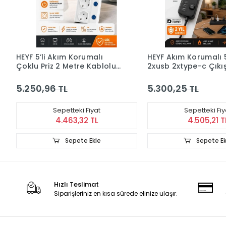
HEYF 5’li Akım Korumalı
HEYF Akım Korumalı 5’
Çoklu Priz 2 Metre Kablolu
2xusb 2xtype-c Çıkı
3680w 16a 5 Anahtarlı
Koruma Çoklu Priz
2usb-a 2 Usb-c Pd 20w
Çoğaltıcı Anahtarlı F
5.250,96 TL
5.300,25 TL
Hızlı Ftr-28
Siyah
Sepetteki Fiyat
Sepetteki Fiy
4.463,32 TL
4.505,21 T
Sepete Ekle
Sepete Ek
Hızlı Teslimat
Siparişleriniz en kısa sürede elinize ulaşır.