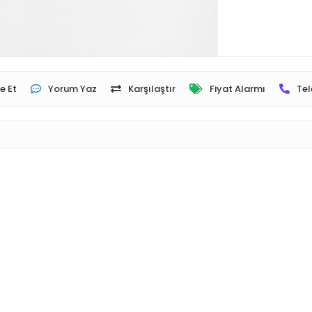
e Et
Yorum Yaz
Karşılaştır
Fiyat Alarmı
Tel