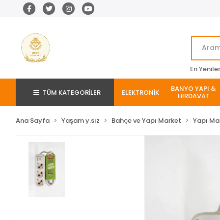
En Yenile
BANYO YAPI &
TÜM KATEGORİLER
ELEKTRONİK
HIRDAVAT
Ana Sayfa
Yaşam y.sız
Bahçe ve Yapı Market
Yapı Ma