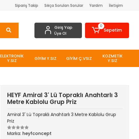
Sipariş Takip
Sıkça Sorulan Sorular
Yardım
İletişim
0
Giriş Yap
Sepetim
Üye Ol
ELEKTRONİK
KOZMETİK
GİYİM Y.SIZ
GİYİM Ç.VSIZ
Y.SIZ
Y.SIZ
HEYF Amiral 3' Lü Topraklı Anahtarlı 3
Metre Kablolu Grup Priz
Amiral 3' Lü Topraklı Anahtarlı 3 Metre Kablolu Grup
Priz
Marka:
heyfconcept