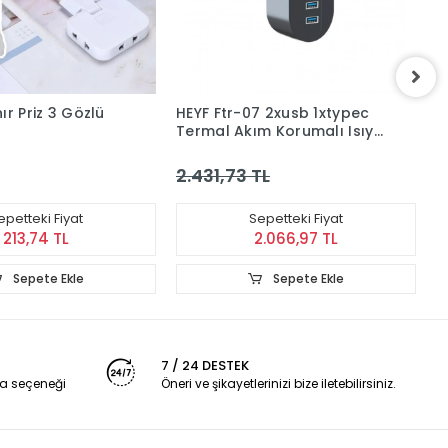
HEYF Katlanır Priz 3 Gözlü
HEYF Ftr-07 2xusb 1xtypec
H
Termal Akım Korumalı Isıya
A
Dayanıklı Tekli Priz
G
2.431,73 TL
8
epetteki Fiyat
Sepetteki Fiyat
213,74 TL
2.066,97 TL
Sepete Ekle
Sepete Ekle
7 / 24 DESTEK
a seçeneği
Öneri ve şikayetlerinizi bize iletebilirsiniz.