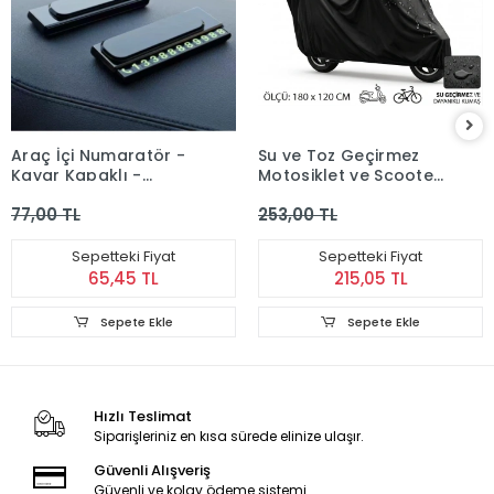
Araç İçi Numaratör -
Su ve Toz Geçirmez
Kayar Kapaklı -
Motosiklet ve Scooter
Fosforlu Torpido Üstü
Koruma Brandası
77,00 TL
253,00 TL
180x120 cm
Sepetteki Fiyat
Sepetteki Fiyat
65,45 TL
215,05 TL
Sepete Ekle
Sepete Ekle
Hızlı Teslimat
Siparişleriniz en kısa sürede elinize ulaşır.
Güvenli Alışveriş
Güvenli ve kolay ödeme sistemi