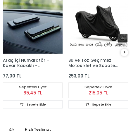
Araç İçi Numaratör -
Su ve Toz Geçirmez
Kayar Kapaklı -
Motosiklet ve Scooter
Fosforlu Torpido Üstü
Koruma Brandası
77,00 TL
253,00 TL
180x120 cm
Sepetteki Fiyat
Sepetteki Fiyat
65,45 TL
215,05 TL
Sepete Ekle
Sepete Ekle
Hızlı Teslimat