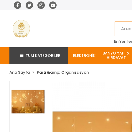
En Yenile
BANYO YAPI &
TÜM KATEGORİLER
ELEKTRONİK
HIRDAVAT
Ana Sayfa
Parti &amp; Organizasyon