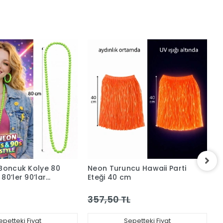
 Boncuk Kolye 80
Neon Turuncu Hawaii Parti
N
80’ler 90’lar
Eteği 40 cm
8
uarı
P
357,50 TL
1
epetteki Fiyat
Sepetteki Fiyat