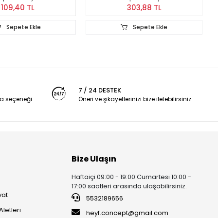
109,40 TL
303,88 TL
Sepete Ekle
Sepete Ekle
7 / 24 DESTEK
a seçeneği
Öneri ve şikayetlerinizi bize iletebilirsiniz.
Bize Ulaşın
Haftaiçi 09:00 - 19:00 Cumartesi 10:00 -
17:00 saatleri arasında ulaşabilirsiniz.
vat
5532189656
Aletleri
heyf.concept@gmail.com