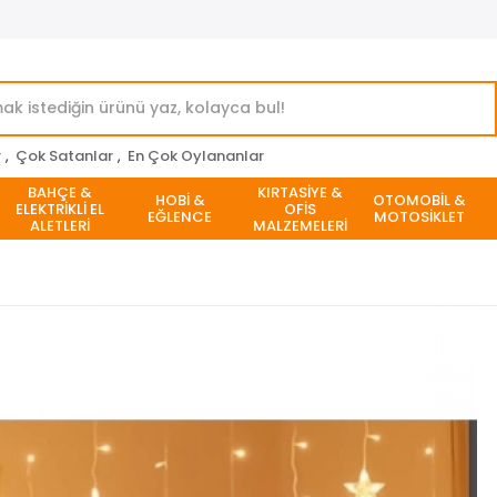
r
,
Çok Satanlar
,
En Çok Oylananlar
BAHÇE &
KIRTASİYE &
HOBİ &
OTOMOBİL &
ELEKTRİKLİ EL
OFİS
EĞLENCE
MOTOSİKLET
ALETLERİ
MALZEMELERİ