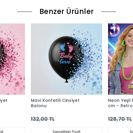
Benzer Ürünler
iyet
Mavi Konfetili Cinsiyet
Neon Yeşil
Balonu
cm – Retro 
Parti Akses
132,00 TL
128,70 TL
at
Sepetteki Fiyat
S