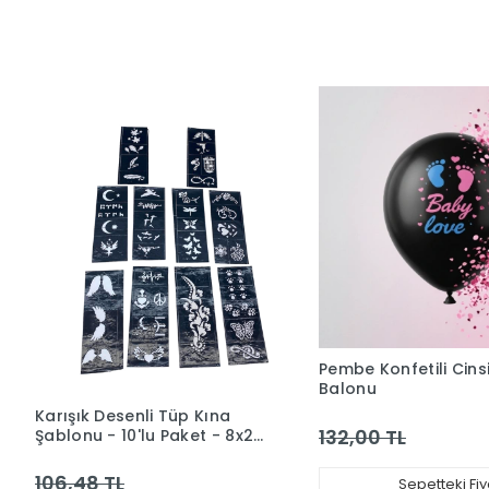
Pembe Konfetili Cins
Balonu
Karışık Desenli Tüp Kına
132,00 TL
Şablonu - 10'lu Paket - 8x20
cm
106,48 TL
Sepetteki Fiy