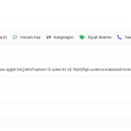
e Et
Yorum Yaz
Karşılaştır
Fiyat Alarmı
Tel
gün ışığı6 SAÇAKLIToplam 12 adet AY VE YILDIZfişli uzatma kablolu8 fonk