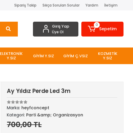
Sipariş Takip
Sıkça Sorulan Sorular
Yardım
İletişim
0
Giriş Yap
Sepetim
Üye Ol
ELEKTRONİK
KOZMETİK
GİYİM Y.SIZ
GİYİM Ç.VSIZ
Y.SIZ
Y.SIZ
Ay Yıldız Perde Led 3m
Marka:
heyfconcept
Kategori:
Parti &amp; Organizasyon
700,00 TL