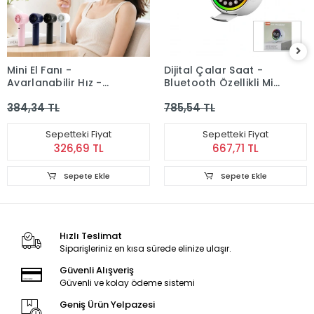
Mini El Fanı -
Dijital Çalar Saat -
Ayarlanabilir Hız -
Bluetooth Özellikli Mini
Dijital Gösterge - 5W -
Hoparlör - USB Şarjlı -
384,34 TL
785,54 TL
Karışık Renk
Işıklı
Sepetteki Fiyat
Sepetteki Fiyat
326,69 TL
667,71 TL
Sepete Ekle
Sepete Ekle
Hızlı Teslimat
Siparişleriniz en kısa sürede elinize ulaşır.
Güvenli Alışveriş
Güvenli ve kolay ödeme sistemi
Geniş Ürün Yelpazesi