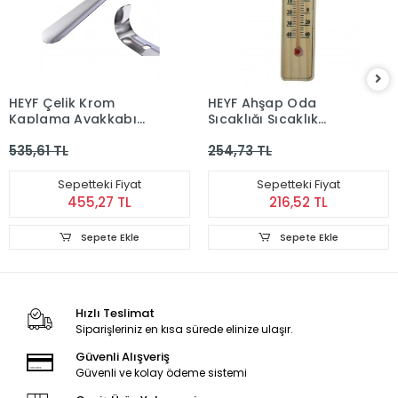
HEYF Çelik Krom
HEYF Ahşap Oda
Kaplama Ayakkabı
Sıcaklığı Sıcaklık
Çekeceği Kerata 65
Ölçümü Termometresi
535,61 TL
254,73 TL
Cm
Küçük Boy
Sepetteki Fiyat
Sepetteki Fiyat
455,27 TL
216,52 TL
Sepete Ekle
Sepete Ekle
Hızlı Teslimat
Siparişleriniz en kısa sürede elinize ulaşır.
Güvenli Alışveriş
Güvenli ve kolay ödeme sistemi