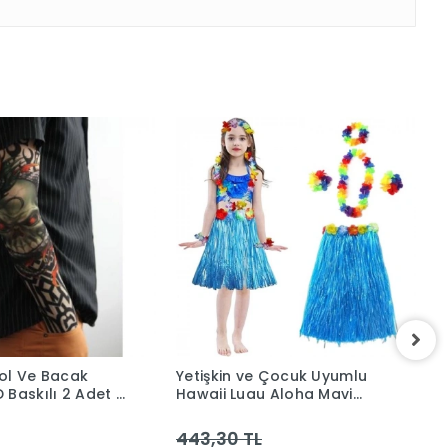
 Kol Ve Bacak
Yetişkin ve Çocuk Uyumlu
A
 Baskılı 2 Adet -
Hawaii Luau Aloha Mavi
Ö
Püsküllü Etek Kolye Taç ve
2 Adet Bileklik Seti
443,30 TL
2