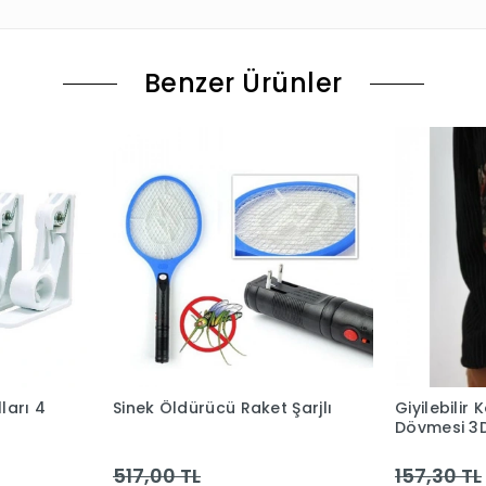
Benzer Ürünler
ları 4
Sinek Öldürücü Raket Şarjlı
Giyilebilir
Dövmesi 3D
Model 18
517,00 TL
157,30 TL