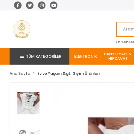
En Yenile
BANYO YAPI &
TÜM KATEGORİLER
ELEKTRONİK
HIRDAVAT
Ana Sayfa
Ev ve Yaşam &gt; Giyim Ürünleri