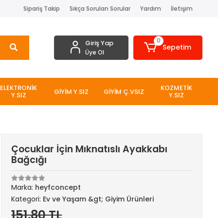
Sipariş Takip
Sıkça Sorulan Sorular
Yardım
İletişim
0
Giriş Yap
Sepetim
Üye Ol
ELEKTRONİK
KOZMETİK
GİYİM Y.SIZ
GİYİM Ç.VSIZ
Y.SIZ
Y.SIZ
Çocuklar İçin Mıknatıslı Ayakkabı
Bağcığı
Marka:
heyfconcept
Kategori:
Ev ve Yaşam &gt; Giyim Ürünleri
151,80 TL