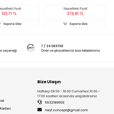
epetteki Fiyat
Sepetteki Fiyat
133,71 TL
376,81 TL
Sepete Ekle
Sepete Ekle
7 / 24 DESTEK
a seçeneği
Öneri ve şikayetlerinizi bize iletebilirsiniz.
Bize Ulaşın
Haftaiçi 09:00 - 19:00 Cumartesi 10:00 -
17:00 saatleri arasında ulaşabilirsiniz.
vat
5532189656
Aletleri
heyf.concept@gmail.com