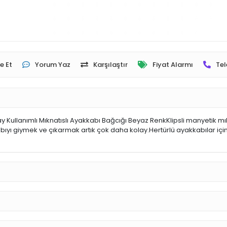
e Et
Yorum Yaz
Karşılaştır
Fiyat Alarmı
Tel
ullanımlı Mıknatıslı Ayakkabı Bağcığı Beyaz RenkKlipsli manyetik mıkn
ıyı giymek ve çıkarmak artık çok daha kolay.Hertürlü ayakkabılar için 