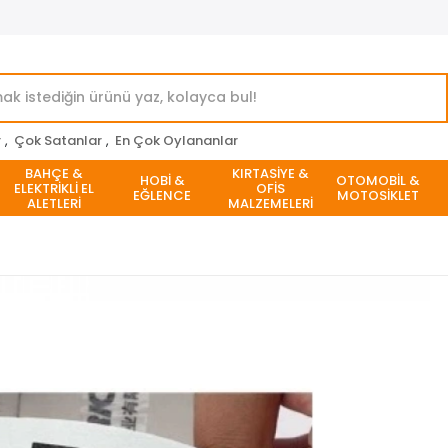
r
,
Çok Satanlar
,
En Çok Oylananlar
BAHÇE &
KIRTASİYE &
HOBİ &
OTOMOBİL &
ELEKTRİKLİ EL
OFİS
EĞLENCE
MOTOSİKLET
ALETLERİ
MALZEMELERİ