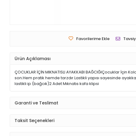
Favorilerime Ekle
Tavsiy
Ürün Açıklaması
ÇOCUKLAR İÇİN MIKNATISLI AYAKKABI BAĞCIĞIÇocuklar İçin Kolay K
son.Hem pratik hemde tarzdır.Lastikli yapısı sayesinde ayakkab
lastikli ip (bağcık)2 Adet Mıknatıs kafa klipsi
Garanti ve Teslimat
Taksit Seçenekleri