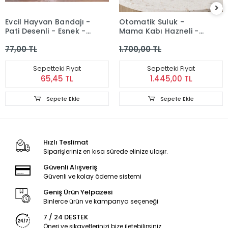
Evcil Hayvan Bandajı -
Otomatik Suluk -
Pati Desenli - Esnek -
Mama Kabı Hazneli -
Suya Dayanıklı - 7x4
Evcil Hayvan Su Pınarı
77,00 TL
1.700,00 TL
cm
Sepetteki Fiyat
Sepetteki Fiyat
65,45 TL
1.445,00 TL
Sepete Ekle
Sepete Ekle
Hızlı Teslimat
Siparişleriniz en kısa sürede elinize ulaşır.
Güvenli Alışveriş
Güvenli ve kolay ödeme sistemi
Geniş Ürün Yelpazesi
Binlerce ürün ve kampanya seçeneği
7 / 24 DESTEK
Öneri ve şikayetlerinizi bize iletebilirsiniz.