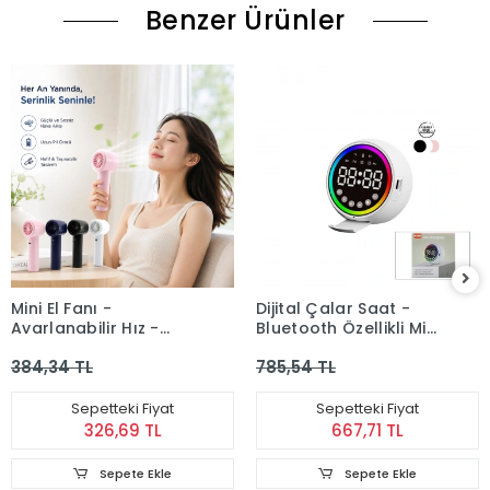
Benzer Ürünler
Mini El Fanı -
Dijital Çalar Saat -
Ayarlanabilir Hız -
Bluetooth Özellikli Mini
Dijital Gösterge - 5W -
Hoparlör - USB Şarjlı -
384,34 TL
785,54 TL
Karışık Renk
Işıklı
Sepetteki Fiyat
Sepetteki Fiyat
326,69 TL
667,71 TL
Sepete Ekle
Sepete Ekle