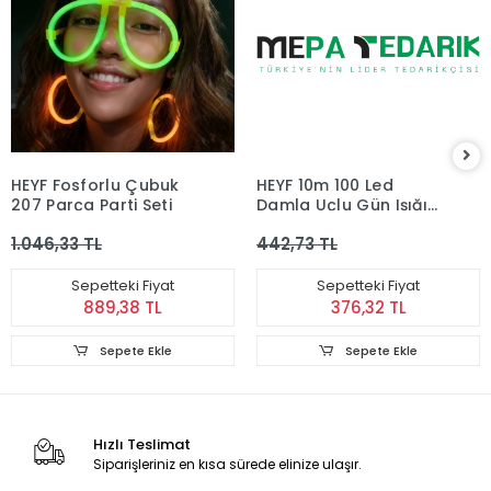
HEYF Fosforlu Çubuk
HEYF 10m 100 Led
207 Parça Parti Seti
Damla Uçlu Gün Işığı
Siyah Kablo Mz-17-3
1.046,33 TL
442,73 TL
Sepetteki Fiyat
Sepetteki Fiyat
889,38 TL
376,32 TL
Sepete Ekle
Sepete Ekle
Hızlı Teslimat
Siparişleriniz en kısa sürede elinize ulaşır.