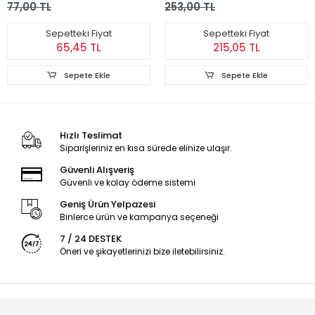
77,00 TL
253,00 TL
180x120 cm
Sepetteki Fiyat
Sepetteki Fiyat
65,45 TL
215,05 TL
Sepete Ekle
Sepete Ekle
Hızlı Teslimat
Siparişleriniz en kısa sürede elinize ulaşır.
Güvenli Alışveriş
Güvenli ve kolay ödeme sistemi
Geniş Ürün Yelpazesi
Binlerce ürün ve kampanya seçeneği
7 / 24 DESTEK
Öneri ve şikayetlerinizi bize iletebilirsiniz.