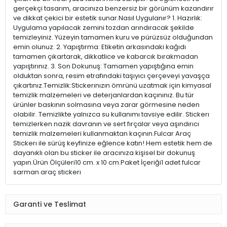
gerçekçi tasarım, aracınıza benzersiz bir görünüm kazandırır
ve dikkat çekici bir estetik sunar.Nasıl Uygulanır? 1. Hazırlık:
Uygulama yapılacak zemini tozdan arındıracak şekilde
temizleyiniz. Yüzeyin tamamen kuru ve pürüzsüz olduğundan
emin olunuz. 2. Yapıştırma: Etiketin arkasındaki kağıdı
tamamen çıkartarak, dikkatlice ve kabarcık bırakmadan
yapıştırınız. 3. Son Dokunuş: Tamamen yapıştığına emin
olduktan sonra, resim etrafındaki taşıyıcı çerçeveyi yavaşça
çıkartınız.Temizlik:Stickerınızın ömrünü uzatmak için kimyasal
temizlik malzemeleri ve deterjanlardan kaçınınız. Bu tür
ürünler baskının solmasına veya zarar görmesine neden
olabilir. Temizlikte yalnızca su kullanımı tavsiye edilir. Stickerı
temizlerken nazik davranın ve sert fırçalar veya aşındırıcı
temizlik malzemeleri kullanmaktan kaçının.Fulcar Araç
Stickerı ile sürüş keyfinize eğlence katın! Hem estetik hem de
dayanıklı olan bu sticker ile aracınıza kişisel bir dokunuş
yapın.Ürün Ölçüleri10 cm. x 10 cm.Paket İçeriği1 adet fulcar
sarman araç stickerı
Garanti ve Teslimat