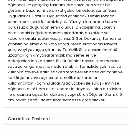
eğlenceli ve gerçekçi tasarım, aracınıza benzersiz bir
görünüm kazandırır ve dikkat çekici bir estetik sunar.Nasıl
Uygulanır? 1. Hazırlık: Uygulama yapılacak zemini tozdan
arındıracak şekilde temizleyiniz. Yüzeyin tamamen kuru ve
pürüzsüz olduğundan emin olunuz. 2. Yapıştırma: Etiketin
arkasındaki kağıdı tamamen çıkartarak, dikkatlice ve
kabarcık bırakmadan yapıştırınız. 3. Son Dokunuş: Tamamen
yapıştığına emin olduktan sonra, resim etrafındaki taşıyıcı
çerçeveyi yavaşça çıkartınız.Temizlik:Stickerınızın ömrünü
uzatmak için kimyasal temizlik malzemeleri ve
deterjanlardan kaçınınız. Bu tür ürünler baskının solmasına
veya zarar görmesine neden olabilir. Temizlikte yalnızca su
kullanımı tavsiye edilir. Stickerı temizlerken nazik davranın ve
sert fırçalar veya aşındırıcı temizlik malzemeleri
kullanmaktan kaçının.Fulcar Araç Stickerı ile sürüş keyfinize
eğlence katın! Hem estetik hem de dayanıklı olan bu sticker
ile aracınıza kişisel bir dokunuş yapın.Ürün Ölçüleri10 cm. x 10
cm.Paket İçeriği1 adet fulcar siamesse araç stickerı
Garanti ve Teslimat