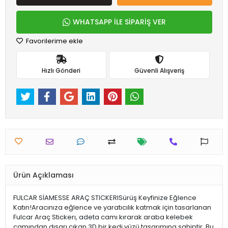
WHATSAPP İLE SİPARİŞ VER
Favorilerime ekle
Hızlı Gönderi
Güvenli Alışveriş
Ürün Açıklaması
FULCAR SİAMESSE ARAÇ STICKERISürüş Keyfinize Eğlence
Katın!Aracınıza eğlence ve yaratıcılık katmak için tasarlanan
Fulcar Araç Stickerı, adeta camı kırarak araba kelebek
camından dışarı çıkan 3D bir kedi yüzü tasarımına sahiptir. Bu