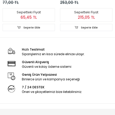
77,00 TL
253,00 TL
180x120 cm
Sepetteki Fiyat
Sepetteki Fiyat
65,45 TL
215,05 TL
Sepete Ekle
Sepete Ekle
Hızlı Teslimat
Siparişleriniz en kısa sürede elinize ulaşır.
Güvenli Alışveriş
Güvenli ve kolay ödeme sistemi
Geniş Ürün Yelpazesi
Binlerce ürün ve kampanya seçeneği
7 / 24 DESTEK
Öneri ve şikayetlerinizi bize iletebilirsiniz.