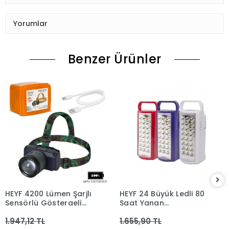
Yorumlar
Benzer Ürünler
HEYF 4200 Lümen Şarjlı
HEYF 24 Büyük Ledli 80
Sensörlü Göstergeli
Saat Yanan
Kafa Lambası Wt-719
Powerbank Özellikli
1.947,12 TL
1.655,90 TL
Akülü Led Işıldak