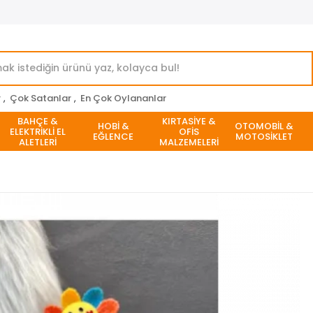
r
,
Çok Satanlar
,
En Çok Oylananlar
BAHÇE &
KIRTASİYE &
HOBİ &
OTOMOBİL &
ELEKTRİKLİ EL
OFİS
EĞLENCE
MOTOSİKLET
ALETLERİ
MALZEMELERİ