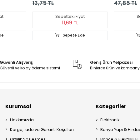
13,75 TL
47,85 TL
at
Sepetteki Fiyat
S
11,69 TL
le
Sepete Ekle
Güvenli Alışveriş
Geniş Ürün Yelpazesi
Güvenli ve kolay ödeme sistemi
Binlerce ürün ve kampany
Kurumsal
Kategoriler
Hakkımızda
Elektronik
Kargo, İade ve Garanti Koşulları
Banyo Yapı & Hırda
Gizlilik Sözleşmesi
Bahçe & Elektrikli El 