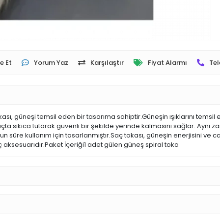
e Et
Yorum Yaz
Karşılaştır
Fiyat Alarmı
Tel
ı, güneşi temsil eden bir tasarıma sahiptir.Güneşin ışıklarını temsil e
saçta sıkıca tutarak güvenli bir şekilde yerinde kalmasını sağlar. Ayn
süre kullanım için tasarlanmıştır.Saç tokası, güneşin enerjisini ve canlı
aç aksesuarıdır.Paket İçeriği1 adet gülen güneş spiral toka