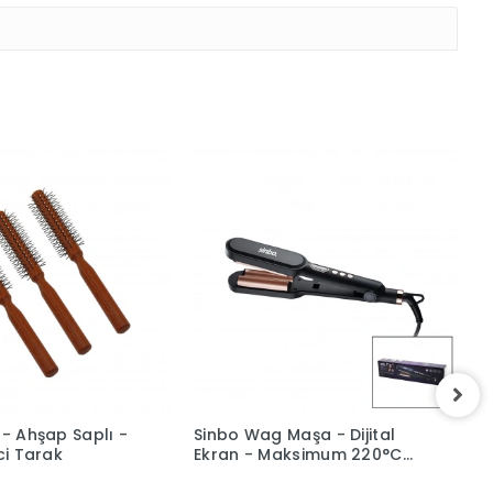
 - Ahşap Saplı -
Sinbo Wag Maşa - Dijital
S
ici Tarak
Ekran - Maksimum 220°C
T
Sıcaklık
S