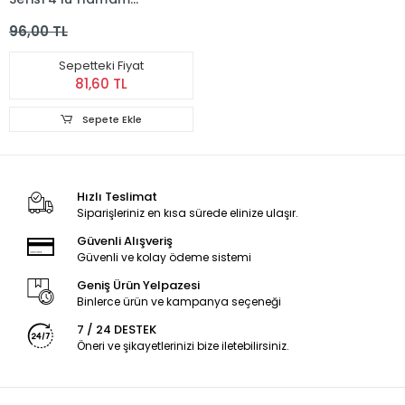
Keyfi Katı Sabun 200x4
96,00 TL
800gr.
Sepetteki Fiyat
81,60 TL
Sepete Ekle
Hızlı Teslimat
Siparişleriniz en kısa sürede elinize ulaşır.
Güvenli Alışveriş
Güvenli ve kolay ödeme sistemi
Geniş Ürün Yelpazesi
Binlerce ürün ve kampanya seçeneği
7 / 24 DESTEK
Öneri ve şikayetlerinizi bize iletebilirsiniz.