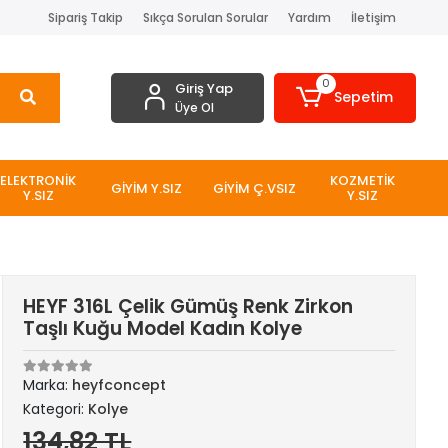
Sipariş Takip
Sıkça Sorulan Sorular
Yardım
İletişim
0
Giriş Yap
Sepetim
Üye Ol
ELEKTRONİK
KOZMETİK
GİYİM Y.SIZ
GİYİM Ç.VSIZ
Y.SIZ
Y.SIZ
HEYF 316L Çelik Gümüş Renk Zirkon
Taşlı Kuğu Model Kadın Kolye
Marka:
heyfconcept
Kategori:
Kolye
134,82 TL