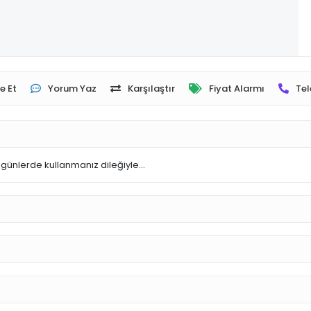
e Et
Yorum Yaz
Karşılaştır
Fiyat Alarmı
Tel
lu günlerde kullanmanız dileğiyle…