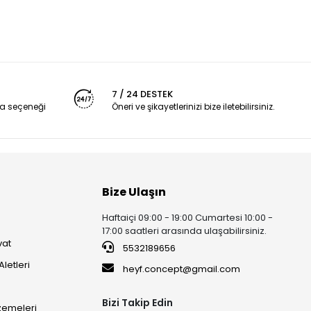
7 / 24 DESTEK
a seçeneği
Öneri ve şikayetlerinizi bize iletebilirsiniz.
Bize Ulaşın
Haftaiçi 09:00 - 19:00 Cumartesi 10:00 -
17:00 saatleri arasında ulaşabilirsiniz.
vat
5532189656
Aletleri
heyf.concept@gmail.com
Bizi Takip Edin
lzemeleri