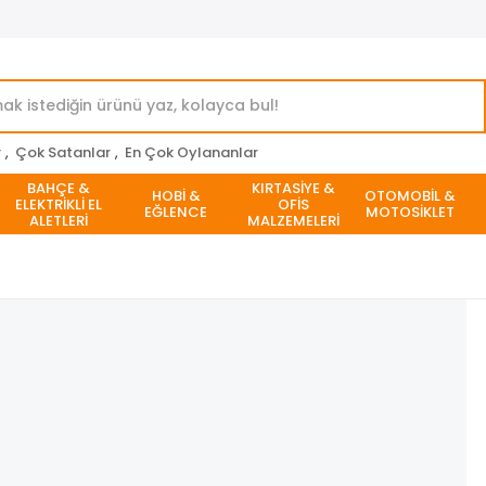
r
,
Çok Satanlar
,
En Çok Oylananlar
BAHÇE &
KIRTASİYE &
HOBİ &
OTOMOBİL &
ELEKTRİKLİ EL
OFİS
EĞLENCE
MOTOSİKLET
ALETLERİ
MALZEMELERİ