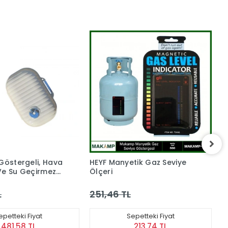
 Göstergeli, Hava
HEYF Manyetik Gaz Seviye
H
Ve Su Geçirmez
Ölçeri
A
ma Kutusu
I
nlük İlaç
N
L
251,46 TL
1
effaf Taşınabilir
B
L
epetteki Fiyat
Sepetteki Fiyat
481,58 TL
213,74 TL