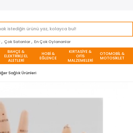
r
,
Çok Satanlar
,
En Çok Oylananlar
BAHÇE &
KIRTASİYE &
HOBİ &
OTOMOBİL &
ELEKTRİKLİ EL
OFİS
EĞLENCE
MOTOSİKLET
ALETLERİ
MALZEMELERİ
iğer Sağlık Ürünleri