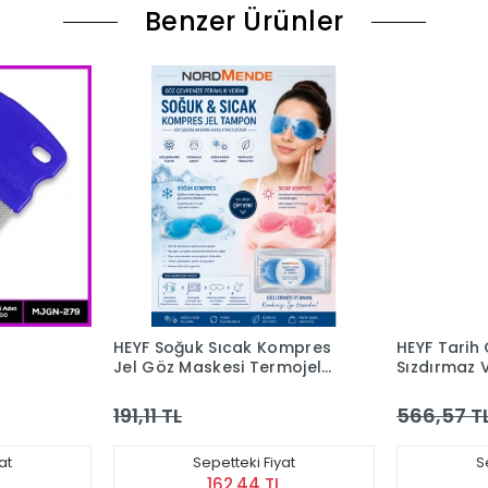
Benzer Ürünler
HEYF Soğuk Sıcak Kompres
HEYF Tarih
Jel Göz Maskesi Termojel
Sızdırmaz 
Göz Şişlik Giderici
İlaç Sakla
Rahatlatıcı Maske
Haftalık Gü
191,11 TL
566,57 T
Organizer Ş
at
Sepetteki Fiyat
S
162,44 TL