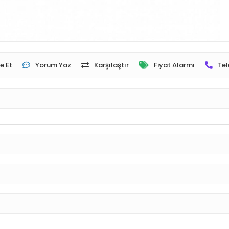
e Et
Yorum Yaz
Karşılaştır
Fiyat Alarmı
Tel