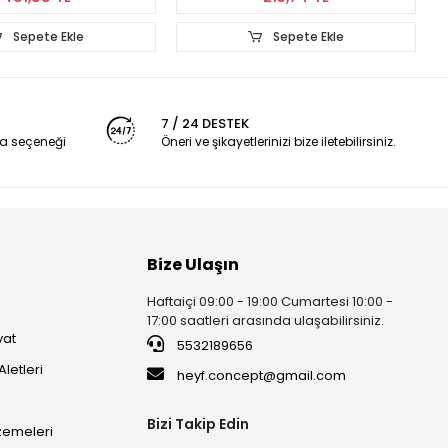
Sepete Ekle
Sepete Ekle
7 / 24 DESTEK
a seçeneği
Öneri ve şikayetlerinizi bize iletebilirsiniz.
Bize Ulaşın
Haftaiçi 09:00 - 19:00 Cumartesi 10:00 -
17:00 saatleri arasında ulaşabilirsiniz.
vat
5532189656
Aletleri
heyf.concept@gmail.com
Bizi Takip Edin
lzemeleri