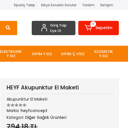
Sipariş Takip
Sıkça Sorulan Sorular
Yardım
İletişim
0
Giriş Yap
Sepetim
Üye Ol
ELEKTRONİK
KOZMETİK
GİYİM Y.SIZ
GİYİM Ç.VSIZ
Y.SIZ
Y.SIZ
HEYF Akupunktur El Maketi
Akupunktur El Maketi
Marka:
heyfconcept
Kategori:
Diğer Sağlık Ürünleri
794,18 TL