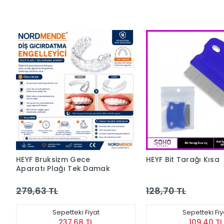
HEYF Bruksizm Gece
HEYF Bit Tarağı Kısa
Aparatı Plağı Tek Damak
279,63 TL
128,70 TL
Sepetteki Fiyat
Sepetteki Fiy
237,68 TL
109,40 TL