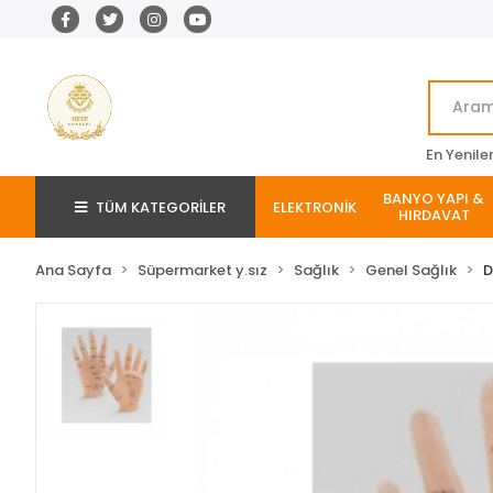
En Yenile
BANYO YAPI &
TÜM KATEGORİLER
ELEKTRONİK
HIRDAVAT
Ana Sayfa
Süpermarket y.sız
Sağlık
Genel Sağlık
D