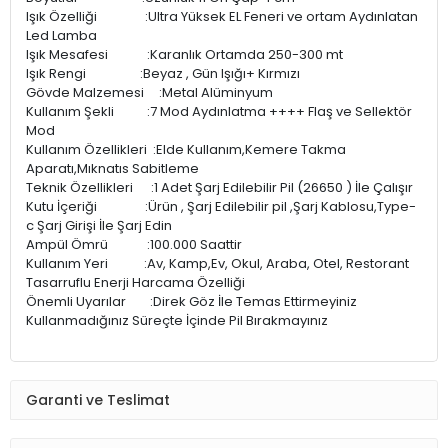
Işık Özelliği :Ultra Yüksek EL Feneri ve ortam Aydınlatan
Led Lamba
Işık Mesafesi :Karanlık Ortamda 250-300 mt
Işık Rengi :Beyaz , Gün Işığı+ Kırmızı
Gövde Malzemesi :Metal Alüminyum
Kullanım Şekli :7 Mod Aydınlatma ++++ Flaş ve Sellektör
Mod
Kullanım Özellikleri :Elde Kullanım,Kemere Takma
Aparatı,
Mıknatıs Sabitleme
Teknik Özellikleri :1 Adet Şarj Edilebilir Pil (26650 ) İle Çalışır
Kutu İçeriği :Ürün , Şarj Edilebilir pil ,Şarj Kablosu,Type-
c Şarj Girişi İle Şarj Edin
Ampül Ömrü :100.000 Saattir
Kullanım Yeri :Av, Kamp,Ev, Okul, Araba, Otel, Restorant
Tasarruflu Enerji Harcama Özelliği
Önemli Uyarılar :Direk Göz İle Temas Ettirmeyiniz
Kullanmadığınız Süreçte İçinde Pil Bırakmayınız
Garanti ve Teslimat