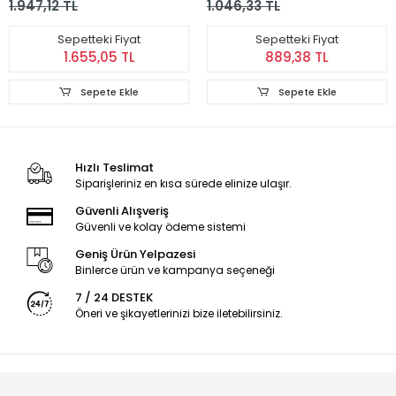
1.947,12 TL
1.046,33 TL
736
Sepetteki Fiyat
Sepetteki Fiyat
1.655,05 TL
889,38 TL
Sepete Ekle
Sepete Ekle
Hızlı Teslimat
Siparişleriniz en kısa sürede elinize ulaşır.
Güvenli Alışveriş
Güvenli ve kolay ödeme sistemi
Geniş Ürün Yelpazesi
Binlerce ürün ve kampanya seçeneği
7 / 24 DESTEK
Öneri ve şikayetlerinizi bize iletebilirsiniz.