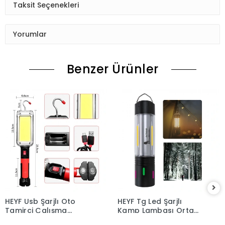
Taksit Seçenekleri
Yorumlar
Benzer Ürünler
HEYF Usb Şarjlı Oto
HEYF Tg Led Şarjlı
Tamirci Çalışma
Kamp Lambası Ortam
Lambası Wt-733
Odak Aydınlatma Wt-