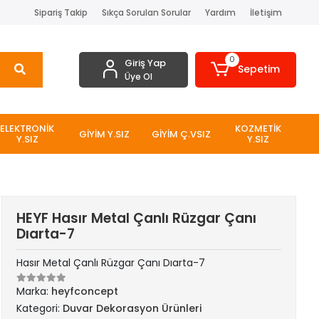
Sipariş Takip
Sıkça Sorulan Sorular
Yardım
İletişim
0
Giriş Yap
Sepetim
Üye Ol
ELEKTRONİK
KOZMETİK
GİYİM Y.SIZ
GİYİM Ç.VSIZ
Y.SIZ
Y.SIZ
HEYF Hasır Metal Çanlı Rüzgar Çanı
Dıarta-7
Hasır Metal Çanlı Rüzgar Çanı Dıarta-7
Marka:
heyfconcept
Kategori:
Duvar Dekorasyon Ürünleri