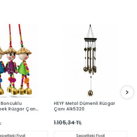
i Boncuklu
HEYF Metal Dümenli Rüzgar
H
bek Rüzgar Çanı
Çanı Alk5320
A
L
1.105,34 TL
3
epetteki Fiyat
Sepetteki Fiyat