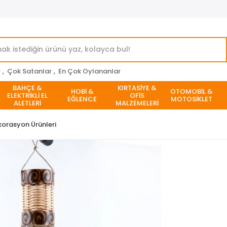
r
,
Çok Satanlar
,
En Çok Oylananlar
BAHÇE &
KIRTASİYE &
HOBİ &
OTOMOBİL &
ELEKTRİKLİ EL
OFİS
EĞLENCE
MOTOSİKLET
ALETLERİ
MALZEMELERİ
korasyon Ürünleri