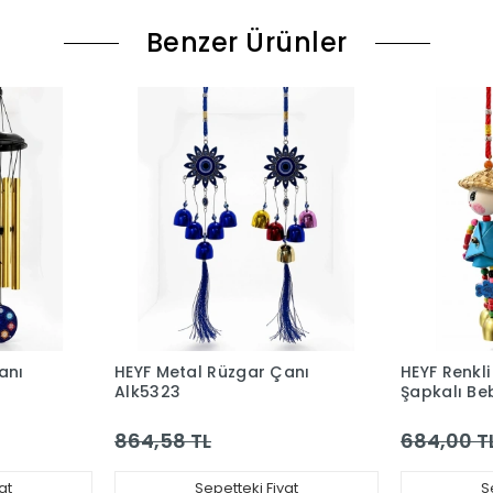
Benzer Ürünler
anı
HEYF Metal Rüzgar Çanı
HEYF Renkl
Alk5323
Şapkalı Be
Alk5383
864,58 TL
684,00 T
at
Sepetteki Fiyat
S