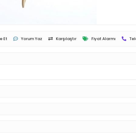
e Et
Yorum Yaz
Karşılaştır
Fiyat Alarmı
Tel