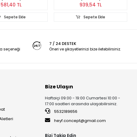
581,40 TL
939,54 TL
Sepete Ekle
Sepete Ekle
7 / 24 DESTEK
a seçeneği
Öneri ve şikayetlerinizi bize iletebilirsiniz.
Bize Ulaşın
Haftaiçi 09:00 - 19:00 Cumartesi 10:00 -
17:00 saatleri arasında ulaşabilirsiniz.
vat
5532189656
Aletleri
heyf.concept@gmail.com
Bizi Takip Edin