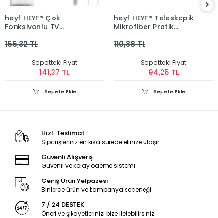
heyf HEYF® Çok
heyf HEYF® Teleskopik
Fonksiyonlu TV
Mikrofiber Pratik
Bilgisayar Ekranı
Uzayabilen Toz Alma
166,32 TL
110,88 TL
Kulaklık Fırçalı Spreyli
Fırçası Aparatı
Elektronik Temizlik Seti
Sepetteki Fiyat
Sepetteki Fiyat
141,37 TL
94,25 TL
Sepete Ekle
Sepete Ekle
Hızlı Teslimat
Siparişleriniz en kısa sürede elinize ulaşır.
Güvenli Alışveriş
Güvenli ve kolay ödeme sistemi
Geniş Ürün Yelpazesi
Binlerce ürün ve kampanya seçeneği
7 / 24 DESTEK
Öneri ve şikayetlerinizi bize iletebilirsiniz.