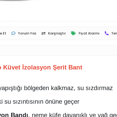
e Et
Yorum Yaz
Karşılaştır
Fiyat Alarmı
Tel
Küvet İzolasyon Şerit Bant
yapıştığı bölgeden kalkmaz, su sızdırmaz
i su sızıntısının önüne geçer
yon Bandı
, neme küfe dayanıklı ve yağ geç