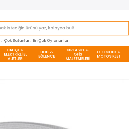
r
,
Çok Satanlar
,
En Çok Oylananlar
BAHÇE &
KIRTASİYE &
HOBİ &
OTOMOBİL &
ELEKTRİKLİ EL
OFİS
EĞLENCE
MOTOSİKLET
ALETLERİ
MALZEMELERİ