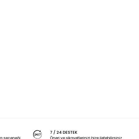
7 / 24 DESTEK
a seçeneği
Öneri ve şikayetlerinizi bize iletebilirsiniz.