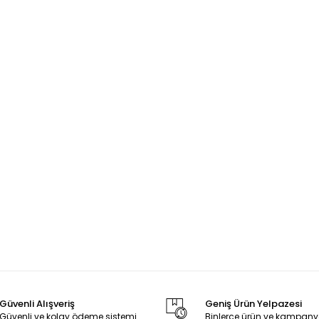
Güvenli Alışveriş
Geniş Ürün Yelpazesi
Güvenli ve kolay ödeme sistemi
Binlerce ürün ve kampany