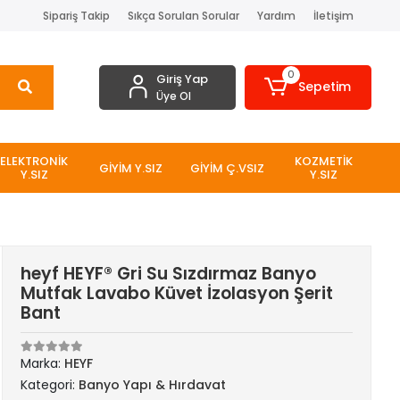
Sipariş Takip
Sıkça Sorulan Sorular
Yardım
İletişim
0
Giriş Yap
Sepetim
Üye Ol
ELEKTRONİK
KOZMETİK
GİYİM Y.SIZ
GİYİM Ç.VSIZ
Y.SIZ
Y.SIZ
heyf HEYF® Gri Su Sızdırmaz Banyo
Mutfak Lavabo Küvet İzolasyon Şerit
Bant
Marka:
HEYF
Kategori:
Banyo Yapı & Hırdavat