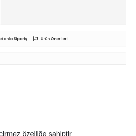
efonla Sipariş
Ürün Önerileri
irmez özelliğe sahiptir