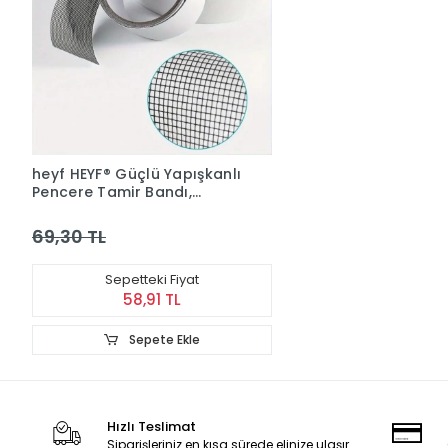
heyf HEYF® Güçlü Yapışkanlı
Pencere Tamir Bandı,
Böcek Önleyici Yama Bandı
2 mt x 5 cm
69,30 TL
Sepetteki Fiyat
58,91 TL
Sepete Ekle
Hızlı Teslimat
Siparişleriniz en kısa sürede elinize ulaşır.