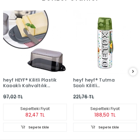
heyf HEYF® Kilitli Plastik
heyf heyf® Tutma
Kapaklı Kahvaltılık
Saplı Kilitli
Tereyağlık Peynirlik
Kendiliğinden Süzgeçli
97,02 TL
221,76 TL
Erzak Saklama Kabı
Kolay Taşınabilir
Ap-9428
Detoks Sporcu Diyet
Matarası
Sepetteki Fiyat
Sepetteki Fiyat
82,47 TL
188,50 TL
Sepete Ekle
Sepete Ekle