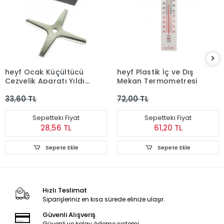
heyf Ocak Küçültücü
heyf Plastik İç ve Dış
Cezvelik Aparatı Yıldız
Mekan Termometresi
Ocak Küçültücü
33,60 TL
72,00 TL
Sepetteki Fiyat
Sepetteki Fiyat
28,56 TL
61,20 TL
Sepete Ekle
Sepete Ekle
Hızlı Teslimat
Siparişleriniz en kısa sürede elinize ulaşır.
Güvenli Alışveriş
Güvenli ve kolay ödeme sistemi