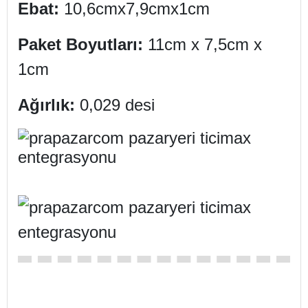
Ebat:
10,6cmx7,9cmx1cm
Paket Boyutları:
11cm x 7,5cm x
1cm
Ağırlık:
0,029 desi
KKesici alet