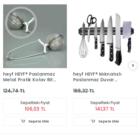
heyf HEYF® Paslanmaz
heyf HEYF® Mıknatıslı
Metal Pratik Kolay Bitki
Paslanmaz Duvar
Çayı Demleme Süzgeci
Bıçak Askısı Standı 33
124,74 TL
166,32 TL
Aparatı
Cm Aparat
Sepetteki Fiyat
Sepetteki Fiyat
106,03 TL
141,37 TL
Sepete Ekle
Sepete Ekle