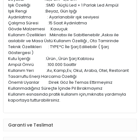
Işık Özelliği :SMD Güçlü Led + 1 Parlak Led Ampül
Işık Rengi :Beyaz, Gün Işığı
Aydınlatma : Ayarlanabilir ışık seviyesi
Çalışma Süresi :15 Saat Aydınlatma
Gövde Malzemesi :Kavuçuk
Kullanım Özellikleri :Mıknatısı ile Sabitlenebilir ,Askısı ile
asılabilir ve Masa Üstü Kullanım Özelliği , Oto Tamirinde
Teknik Özellikleri : TYPE*C İle Şarj Ediliebilir ( Şarj
Göstergesi )
Kutu İçeriği :Ürün , Ürün Şarj Kablosu
Ampül Ömrü :100.000 Saattir
Kullanım Yeri :Av, Kamp,Ev, Okul, Araba, Otel, Restorant
Tasarruflu Enerji Harcama Özelliği
Önemli Uyarılar :Direk Göz İle Temas Ettirmeyiniz
Kullanmadığınız Süreçte İçinde Pil Bırakmayınız
Kullanım esnasında pratik kullanım için,mıknatıs yardımıyla
kaportaya tutturabilirsiniz.
Garanti ve Teslimat