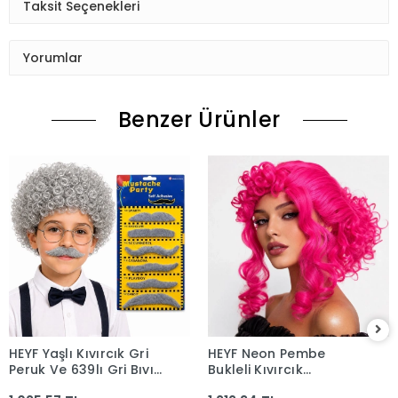
Taksit Seçenekleri
Yorumlar
Benzer Ürünler
HEYF Yaşlı Kıvırcık Gri
HEYF Neon Pembe
Peruk Ve 639lı Gri Bıyık
Bukleli Kıvırcık
Seti
Cosplay Peruğu - İçi