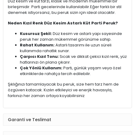
Düz kesim ve küt tarzı, klasik ve modernin mükemmel bir
birleşimidir. Parti gecelerinde kullanılabilir.Eğer farklı bir stil
denemek istiyorsanız, bu peruk sizin için ideal olacaktır.
Neden Kızıl Renk Düz Kesim Astarlı Küt Parti Peruk?
Kusursuz Şekil:
Düz kesim ve astarlı yapı sayesinde
peruk her zaman mükemmel görünüme sahip.
Rahat Kullanım:
Astarlı tasarımı ile uzun süreli
kullanımda rahatlık sunar.
Çarpıcı Kızıl Tonu:
Sıcak ve dikkat çekici kızıl renk, yüz
hatlarınızı ön plana çıkarır.
Çok Yönlü Kullanım:
Parti, günlük yaşam veya özel
etkinliklerde rahatça tercih edilebilir.
Şıklığınızı tamamlayacak bu peruk, size hem tarz hem de
özgüven katacak. Kızılın etkileyici ve enerjik havasıyla,
farkınızı her zaman ortaya koyabilirsiniz
Garanti ve Teslimat