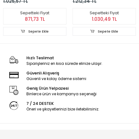
1.025,57 TL
1.212,34 TL
Astarlı
Sepetteki Fiyat
Sepetteki Fiyat
871,73 TL
1.030,49 TL
Sepete Ekle
Sepete Ekle
Hızlı Teslimat
Siparişleriniz en kısa sürede elinize ulaşır.
Güvenli Alışveriş
Güvenli ve kolay ödeme sistemi
Geniş Ürün Yelpazesi
Binlerce ürün ve kampanya seçeneği
7 / 24 DESTEK
Öneri ve şikayetlerinizi bize iletebilirsiniz.