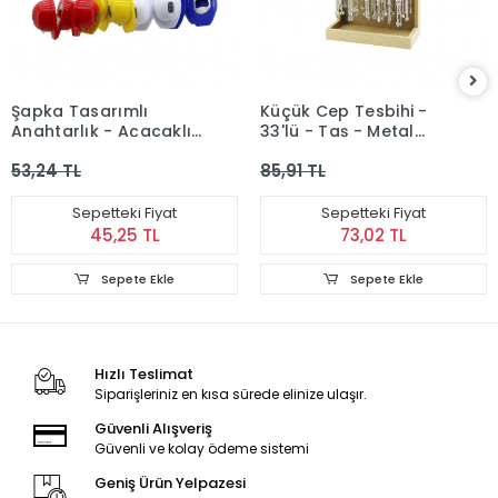
Şapka Tasarımlı
Küçük Cep Tesbihi -
Anahtarlık - Açacaklı
33'lü - Taş - Metal
- Işıklı
Simge İmameli -
53,24 TL
85,91 TL
Karışık Renk
Sepetteki Fiyat
Sepetteki Fiyat
45,25 TL
73,02 TL
Sepete Ekle
Sepete Ekle
Hızlı Teslimat
Siparişleriniz en kısa sürede elinize ulaşır.
Güvenli Alışveriş
Güvenli ve kolay ödeme sistemi
Geniş Ürün Yelpazesi