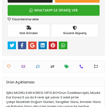
WHATSAPP İLE SİPARİŞ VER
Favorilerime ekle
Hızlı Gönderi
Güvenli Alışveriş
Ürün Açıklaması
IŞIKLI MÜZIKLI KAR KÜRESI ORTA BOYÜrün Özellikleri:Işıklı, Müzikli
Kar Küresi.5 ya da 6 renk ışık yanar.3 adet pil ile
çalışır.Müziklidir.Doğum Günleri, Sevgililer Günü, Anneler Günü
ve Babalar Günü gibi özel günler için uygun bir hediye