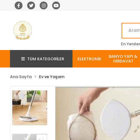
En Yenile
BANYO YAPI &
TÜM KATEGORİLER
ELEKTRONİK
HIRDAVAT
Ana Sayfa
Ev ve Yaşam