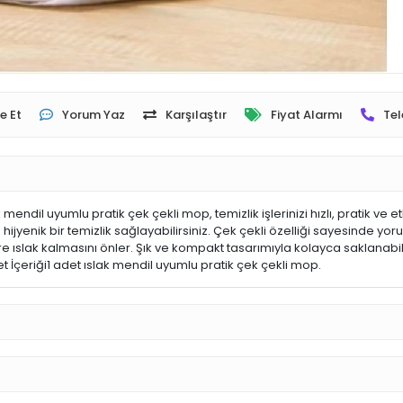
e Et
Yorum Yaz
Karşılaştır
Fiyat Alarmı
Tel
il uyumlu pratik çek çekli mop, temizlik işlerinizi hızlı, pratik ve etkili
hijyenik bir temizlik sağlayabilirsiniz. Çek çekli özelliği sayesinde yor
re ıslak kalmasını önler. Şık ve kompakt tasarımıyla kolayca saklanabili
et İçeriği1 adet ıslak mendil uyumlu pratik çek çekli mop.