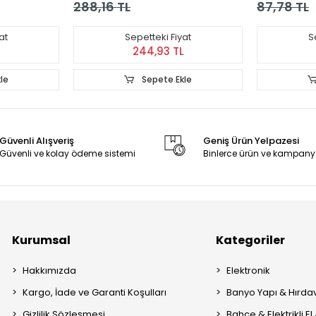
288,16 TL
87,78 TL
at
Sepetteki Fiyat
S
244,93 TL
le
Sepete Ekle
Güvenli Alışveriş
Geniş Ürün Yelpazesi
Güvenli ve kolay ödeme sistemi
Binlerce ürün ve kampany
Kurumsal
Kategoriler
Hakkımızda
Elektronik
Kargo, İade ve Garanti Koşulları
Banyo Yapı & Hırda
Gizlilik Sözleşmesi
Bahçe & Elektrikli El 