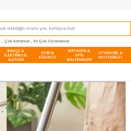
r
,
Çok Satanlar
,
En Çok Oylananlar
BAHÇE &
KIRTASİYE &
HOBİ &
OTOMOBİL &
ELEKTRİKLİ EL
OFİS
EĞLENCE
MOTOSİKLET
ALETLERİ
MALZEMELERİ