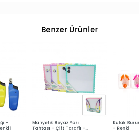
Benzer Ürünler
ğı -
Manyetik Beyaz Yazı
Kulak Burun
enkli
Tahtası - Çift Taraflı -
- Renkli
29x29 cm - Renkli Çerçeve