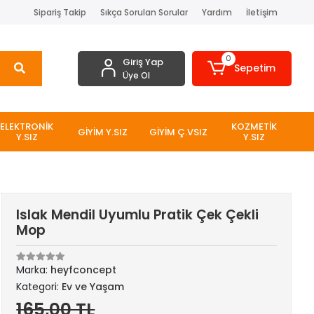
Sipariş Takip
Sıkça Sorulan Sorular
Yardım
İletişim
0
Giriş Yap
Sepetim
Üye Ol
ELEKTRONİK
KOZMETİK
GİYİM Y.SIZ
GİYİM Ç.VSIZ
Y.SIZ
Y.SIZ
Islak Mendil Uyumlu Pratik Çek Çekli
Mop
Marka:
heyfconcept
Kategori:
Ev ve Yaşam
165,00 TL