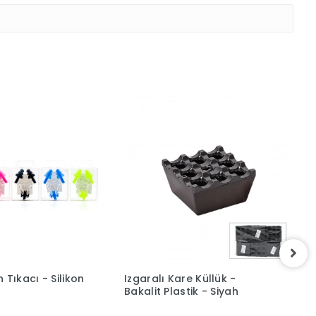
 Tıkacı - Silikon
Izgaralı Kare Küllük -
B
Bakalit Plastik - Siyah
K
T