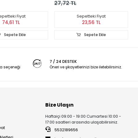
K
27,72 TL
2
epetteki Fiyat
Sepetteki Fiyat
74,61 TL
23,56 TL
Sepete Ekle
Sepete Ekle
7 / 24 DESTEK
a seçeneği
Öneri ve şikayetlerinizi bize iletebilirsiniz.
Bize Ulaşın
Haftaiçi 09:00 - 19:00 Cumartesi 10:00 -
17:00 saatleri arasında ulaşabilirsiniz.
vat
5532189656
Aletleri