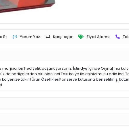
e Et
Yorum Yaz
Karşılaştır
Fiyat Alarmı
Tel
 marjinal bir hediyelik düşünüyorsanız, İstiridye İçinde Orjinal inci koly
de hediyelerden biri olan İnci Takı kolye ile eşinizi mutlu edin.İnci T
i alıp kolyenize takın! Ürün ÖzellikleriKonserve kutusuna benzetilmiş, kutu
ci