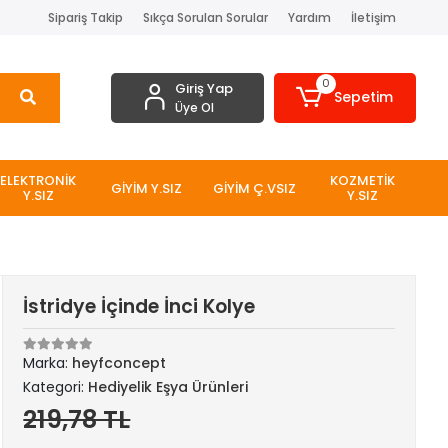
Sipariş Takip
Sıkça Sorulan Sorular
Yardım
İletişim
0
Giriş Yap
Sepetim
Üye Ol
ELEKTRONİK
KOZMETİK
GİYİM Y.SIZ
GİYİM Ç.VSIZ
Y.SIZ
Y.SIZ
İstridye İçinde İnci Kolye
Marka:
heyfconcept
Kategori:
Hediyelik Eşya Ürünleri
219,78 TL