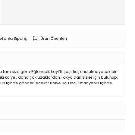
efonla Sipariş
Ürün Önerileri
e tam size göre!Eğlenceli, keyifli, şaşırtıcı, unutulmayacak bir
akı kolye , daha çok uzaklardan Tokyo'dan sizler için bulunup,
nun içinde gönderilecektir.Kolye ucu inci, istiridyenin içinde