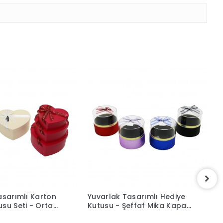
asarımlı Karton
Yuvarlak Tasarımlı Hediye
K
su Seti - Orta
Kutusu - Şeffaf Mika Kapak
K
enkli
- Karışık Renk
-