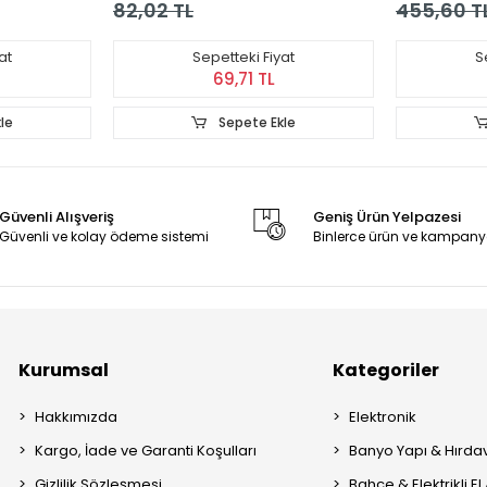
82,02 TL
455,60 T
at
Sepetteki Fiyat
S
69,71 TL
le
Sepete Ekle
Güvenli Alışveriş
Geniş Ürün Yelpazesi
Güvenli ve kolay ödeme sistemi
Binlerce ürün ve kampany
Kurumsal
Kategoriler
Hakkımızda
Elektronik
Kargo, İade ve Garanti Koşulları
Banyo Yapı & Hırda
Gizlilik Sözleşmesi
Bahçe & Elektrikli El 