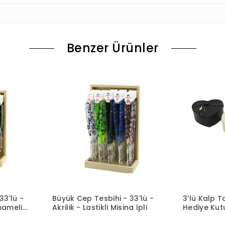
Benzer Ürünler
33'lü -
Büyük Cep Tesbihi - 33'lü -
3'lü Kalp T
mameli
Akrilik - Lastikli Misina İpli
Hediye Kutu
Boy - Mat R