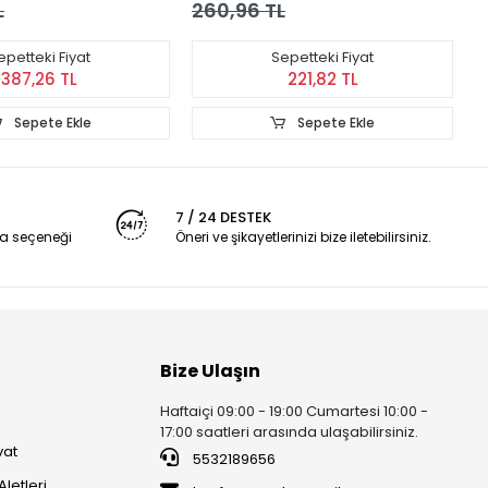
L
260,96 TL
2
epetteki Fiyat
Sepetteki Fiyat
387,26 TL
221,82 TL
Sepete Ekle
Sepete Ekle
7 / 24 DESTEK
a seçeneği
Öneri ve şikayetlerinizi bize iletebilirsiniz.
Bize Ulaşın
Haftaiçi 09:00 - 19:00 Cumartesi 10:00 -
17:00 saatleri arasında ulaşabilirsiniz.
vat
5532189656
Aletleri