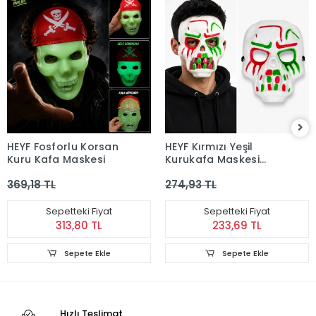
HEYF Fosforlu Korsan
HEYF Kırmızı Yeşil
Kuru Kafa Maskesi
Kurukafa Maskesi
Yetişkin Çocuk Parti
369,18 TL
274,93 TL
Maskesi
Sepetteki Fiyat
Sepetteki Fiyat
313,80 TL
233,69 TL
Sepete Ekle
Sepete Ekle
Hızlı Teslimat