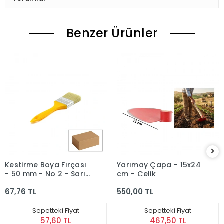
Benzer Ürünler
Kestirme Boya Fırçası
Yarımay Çapa - 15x24
- 50 mm - No 2 - Sarı
cm - Çelik
Saplı
67,76 TL
550,00 TL
Sepetteki Fiyat
Sepetteki Fiyat
57,60 TL
467,50 TL